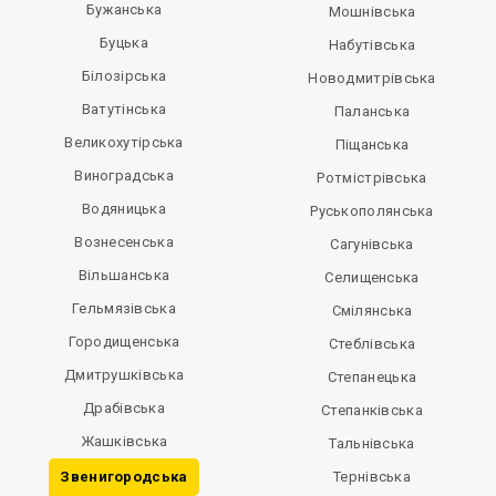
Бужанська
Мошнівська
Буцька
Набутівська
Білозірська
Новодмитрівська
Ватутінська
Паланська
Великохутірська
Піщанська
Виноградська
Ротмістрівська
Водяницька
Руськополянська
Вознесенська
Сагунівська
Вільшанська
Селищенська
Гельмязівська
Смілянська
Городищенська
Стеблівська
Дмитрушківська
Степанецька
Драбівська
Степанківська
Жашківська
Тальнівська
Звенигородська
Тернівська