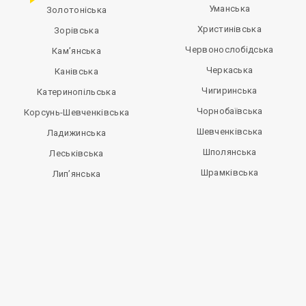
Уманська
Золотоніська
Христинівська
Зорівська
Червонослобідська
Кам’янська
Черкаська
Канівська
Чигиринська
Катеринопільська
Чорнобаївська
Корсунь-Шевченківська
Шевченківська
Ладижинська
Шполянська
Леськівська
Шрамківська
Лип’янська