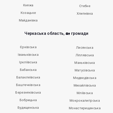
Княжа
Стебне
Козацьке
Хлипнівка
Майданівка
Черкаська область, 🏡 громади
Єрківська
Лисянська
Іваньківська
Ліплявська
Іркліївська
Маньківська
Бабанська
Матусівська
Балаклеївська
Медведівська
Баштечківська
Михайлівська
Березняківська
Мліївська
Бобрицька
Мокрокалигірська
Будищенська
Монастирищенська