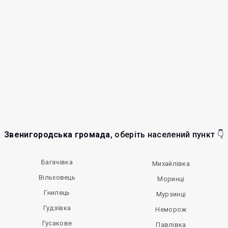
Звенигородська громада
, оберіть населений пункт 👇
Багачівка
Михайлівка
Вільховець
Моринці
Гнилець
Мурзинці
Гудзівка
Неморож
Гусакове
Павлівка