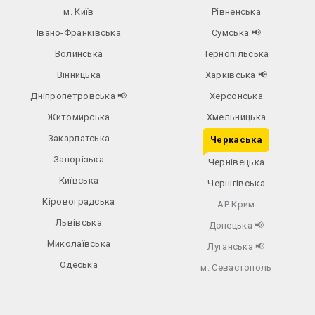
м. Київ
Рівненська
Івано-Франківська
Сумська
📢
Волинська
Тернопільська
Вінницька
Харківська
📢
Дніпропетровська
📢
Херсонська
Житомирська
Хмельницька
Закарпатська
Черкаська
Запорізька
Чернівецька
Київська
Чернігівська
Кіровоградська
АР Крим
Львівська
Донецька
📢
Миколаївська
Луганська
📢
Одеська
м. Севастополь