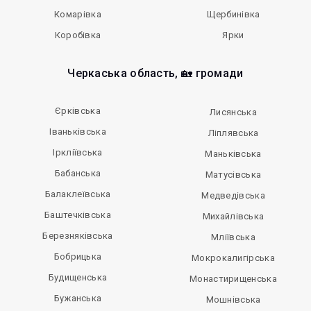
Комарівка
Щербинівка
Коробівка
Ярки
Черкаська область, 🏡 громади
Єрківська
Лисянська
Іваньківська
Ліплявська
Іркліївська
Маньківська
Бабанська
Матусівська
Балаклеївська
Медведівська
Баштечківська
Михайлівська
Березняківська
Мліївська
Бобрицька
Мокрокалигірська
Будищенська
Монастирищенська
Бужанська
Мошнівська