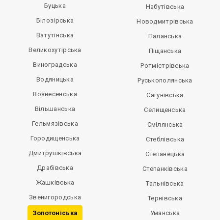
Буцька
Набутівська
Білозірська
Новодмитрівська
Ватутінська
Паланська
Великохутірська
Піщанська
Виноградська
Ротмістрівська
Водяницька
Руськополянська
Вознесенська
Сагунівська
Вільшанська
Селищенська
Гельмязівська
Смілянська
Городищенська
Стеблівська
Дмитрушківська
Степанецька
Драбівська
Степанківська
Жашківська
Тальнівська
Звенигородська
Тернівська
Золотоніська
Уманська