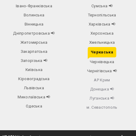
Івано-Франківська
Сумська
📢
Волинська
Тернопільська
Вінницька
Харківська
📢
Дніпропетровська
📢
Херсонська
Житомирська
Хмельницька
Закарпатська
Черкаська
Запорізька
📢
Чернівецька
Київська
Чернігівська
📢
Кіровоградська
АР Крим
Львівська
Донецька
📢
Миколаївська
📢
Луганська
📢
Одеська
м. Севастополь