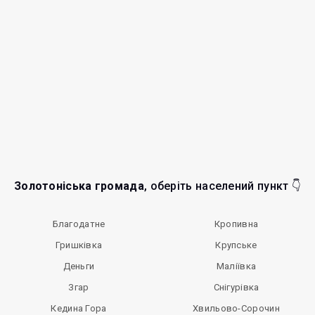
Золотоніська громада
, оберіть населений пункт 👇
Благодатне
Кропивна
Гришківка
Крупське
Деньги
Маліївка
Згар
Снігурівка
Кедина Гора
Хвильово-Сорочин