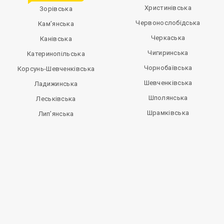
Христинівська
Зорівська
Червонослобідська
Кам’янська
Черкаська
Канівська
Чигиринська
Катеринопільська
Чорнобаївська
Корсунь-Шевченківська
Шевченківська
Ладижинська
Шполянська
Леськівська
Шрамківська
Лип’янська