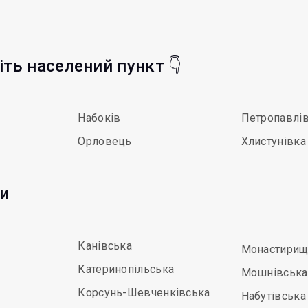
ріть населений пункт 👇
Набоків
Петропавлі
Орловець
Хлистунівка
ди
Канівська
Монастирищ
Катеринопільська
Мошнівська
Корсунь-Шевченківська
Набутівська