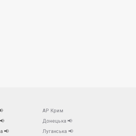
📢
АР Крим
📢
Донецька
📢
ка
📢
Луганська
📢