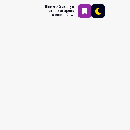
Швидкий доступ
встанови ярлик
на екран 📱 →