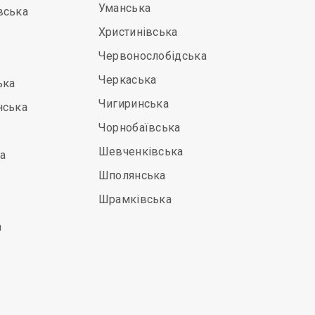
Уманська
вська
Христинівська
Червонослобідська
Черкаська
ька
Чигиринська
нська
Чорнобаївська
Шевченківська
а
Шполянська
Шрамківська
а