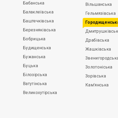
Бабанська
Вільшанська
Балаклеївська
Гельмязівська
Баштечківська
Городищенськ
Березняківська
Дмитрушківськ
Бобрицька
Драбівська
Будищенська
Жашківська
Бужанська
Звенигородськ
Буцька
Золотоніська
Білозірська
Зорівська
Ватутінська
Кам’янська
Великохутірська