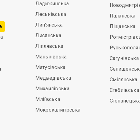
Ладижинська
Новодмитрі
Леськівська
Паланська
Лип’янська
а
Піщанська
Лисянська
а
Ротмістрівс
Ліплявська
Руськополя
Маньківська
Сагунівська
Матусівська
а
Селищенськ
Медведівська
Смілянська
Михайлівська
Стеблівська
Мліївська
Степанецьк
Мокрокалигірська