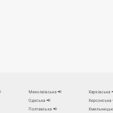

Миколаївська
📢
Харківська

Одеська
📢
Херсонська
Полтавська
📢
Хмельниць