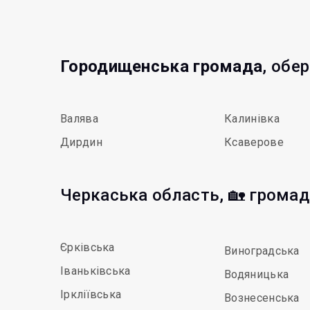
Городищенська громада
, обе
Валява
Калинівка
Дирдин
Ксаверове
Черкаська область, 🏡 грома
Єрківська
Виноградська
Іваньківська
Водяницька
Іркліївська
Вознесенська