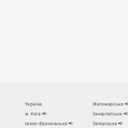
Україна
Житомирська

м. Київ
📢
Закарпатська

Івано-Франківська
📢
Запорізька
📢