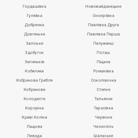
Гордашівка
Новомайданецьке
Гуляйка
Онопріївка
Добрянка
Павлівка Друга
Довгеньке
Павлівка Перша
Заліське
Папужинці
Здобуток
Поташ
Зеленьків
Піщана
Кобиляки
Романівка
Кобринова Гребля
Соколівочка
Кобринове
Степне
Колодисте
Тальянки
Корсунка
Тарасівка
Криві Коліна
Червоне
Лащова
Чеснопіль
Левада
Шалаське