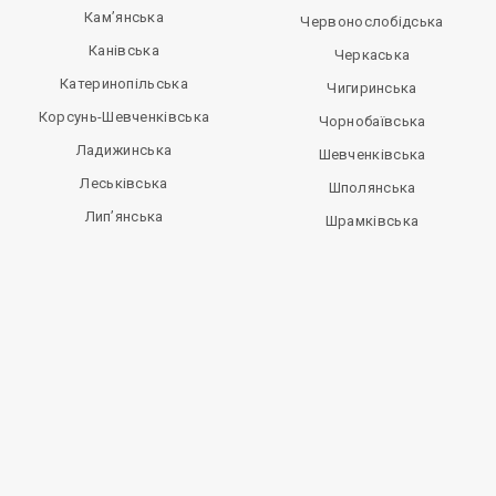
Кам’янська
Червонослобідська
Канівська
Черкаська
Катеринопільська
Чигиринська
Корсунь-Шевченківська
Чорнобаївська
Ладижинська
Шевченківська
Леськівська
Шполянська
Лип’янська
Шрамківська