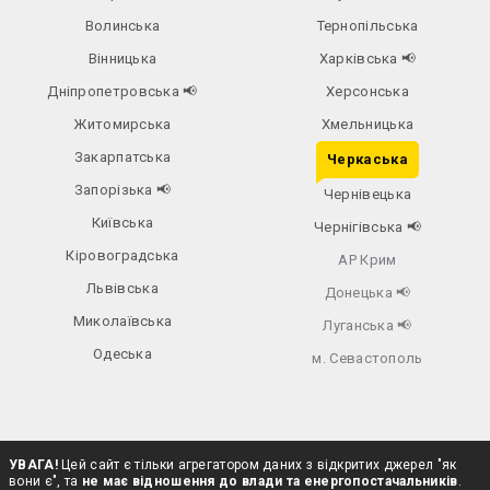
Волинська
Тернопільська
Вінницька
Харківська
📢
Дніпропетровська
📢
Херсонська
Житомирська
Хмельницька
Закарпатська
Черкаська
Запорізька
📢
Чернівецька
Київська
Чернігівська
📢
Кіровоградська
АР Крим
Львівська
Донецька
📢
Миколаївська
Луганська
📢
Одеська
м. Севастополь
УВАГА!
Цей сайт є тільки агрегатором даних з відкритих джерел "як
вони є", та
не має відношення до влади та енергопостачальників
.