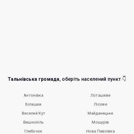
Тальнівська громада
, оберіть населений пункт 👇
Антонівка
Лоташеве
Білашки
Лісове
Веселий Кут
Майданецьке
Вишнопіль
Мошурів
Глибочок
Нова Павлівка