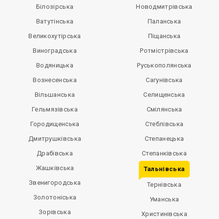
Білозірська
Новодмитрівська
Ватутінська
Паланська
Великохутірська
Піщанська
Виноградська
Ротмістрівська
Водяницька
Руськополянська
Вознесенська
Сагунівська
Вільшанська
Селищенська
Гельмязівська
Смілянська
Городищенська
Стеблівська
Дмитрушківська
Степанецька
Драбівська
Степанківська
Жашківська
Тальнівська
Звенигородська
Тернівська
Золотоніська
Уманська
Зорівська
Христинівська