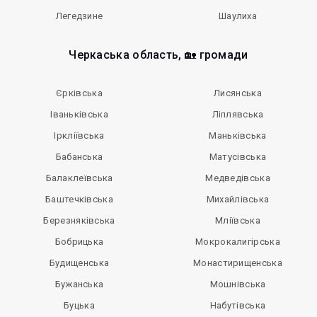
Легедзине
Шаулиха
Черкаська область, 🏡 громади
Єрківська
Лисянська
Іваньківська
Ліплявська
Іркліївська
Маньківська
Бабанська
Матусівська
Балаклеївська
Медведівська
Баштечківська
Михайлівська
Березняківська
Мліївська
Бобрицька
Мокрокалигірська
Будищенська
Монастирищенська
Бужанська
Мошнівська
Буцька
Набутівська