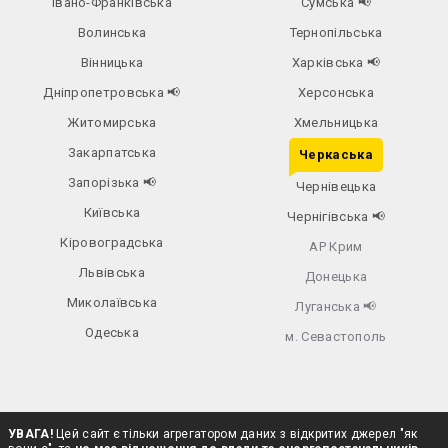
Івано-Франківська
Сумська
📢
Волинська
Тернопільська
Вінницька
Харківська
📢
Дніпропетровська
📢
Херсонська
Житомирська
Хмельницька
Закарпатська
Черкаська
Запорізька
📢
Чернівецька
Київська
Чернігівська
📢
Кіровоградська
АР Крим
Львівська
Донецька
Миколаївська
Луганська
📢
Одеська
м. Севастополь
УВАГА!
Цей сайт є тільки агрегатором даних з відкритих джерел "як