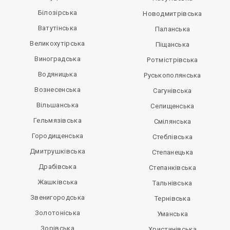
Білозірська
Новодмитрівська
Ватутінська
Паланська
Великохутірська
Піщанська
Виноградська
Ротмістрівська
Водяницька
Руськополянська
Вознесенська
Сагунівська
Вільшанська
Селищенська
Гельмязівська
Смілянська
Городищенська
Стеблівська
Дмитрушківська
Степанецька
Драбівська
Степанківська
Жашківська
Тальнівська
Звенигородська
Тернівська
Золотоніська
Уманська
Зорівська
Христинівська