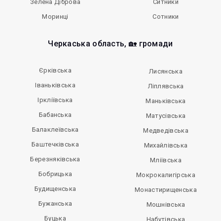
Зелена Діброва
Ситники
Моринці
Сотники
Черкаська область, 🏡 громади
Єрківська
Лисянська
Іваньківська
Ліплявська
Іркліївська
Маньківська
Бабанська
Матусівська
Балаклеївська
Медведівська
Баштечківська
Михайлівська
Березняківська
Мліївська
Бобрицька
Мокрокалигірська
Будищенська
Монастирищенська
Бужанська
Мошнівська
Буцька
Набутівська