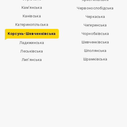
Кам’янська
Червонослобідська
Канівська
Черкаська
Катеринопільська
Чигиринська
Корсунь-Шевченківська
Чорнобаївська
Шевченківська
Ладижинська
Шполянська
Леськівська
Шрамківська
Лип’янська