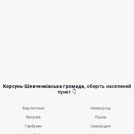
Корсунь-Шевченківська громада
, оберіть населений
пункт 👇
Берлютине
Нехворощ
Виграїв
Пішки
Гарбузин
Саморідня