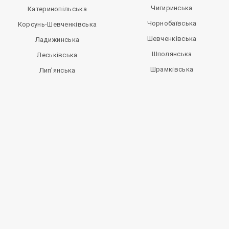
Чигиринська
Катеринопільська
Чорнобаївська
Корсунь-Шевченківська
Шевченківська
Ладижинська
Шполянська
Леськівська
Шрамківська
Лип’янська