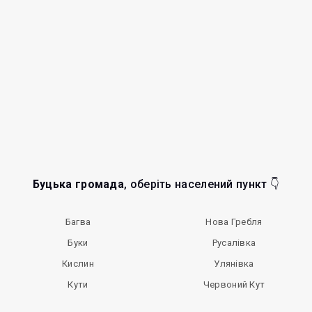
Буцька громада
, оберіть населений пункт 👇
Багва
Нова Гребля
Буки
Русалівка
Кислин
Улянівка
Кути
Червоний Кут