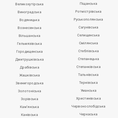
Піщанська
Великохутірська
Ротмістрівська
Виноградська
Руськополянська
Водяницька
Сагунівська
Вознесенська
Селищенська
Вільшанська
Смілянська
Гельмязівська
Стеблівська
Городищенська
Степанецька
Дмитрушківська
Степанківська
Драбівська
Тальнівська
Жашківська
Тернівська
Звенигородська
Уманська
Золотоніська
Христинівська
Зорівська
Червонослобідська
Кам’янська
Черкаська
Канівська