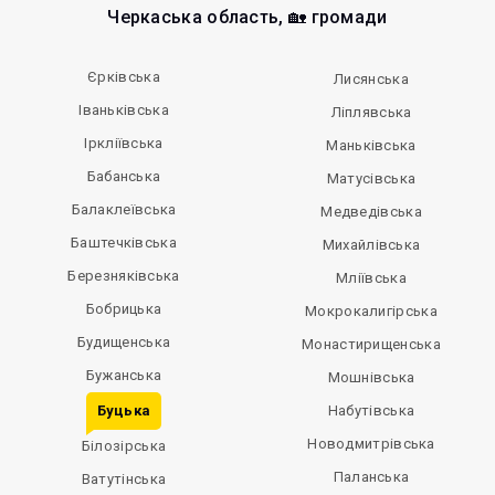
Черкаська область, 🏡 громади
Єрківська
Лисянська
Іваньківська
Ліплявська
Іркліївська
Маньківська
Бабанська
Матусівська
Балаклеївська
Медведівська
Баштечківська
Михайлівська
Березняківська
Мліївська
Бобрицька
Мокрокалигірська
Будищенська
Монастирищенська
Бужанська
Мошнівська
Буцька
Набутівська
Новодмитрівська
Білозірська
Паланська
Ватутінська