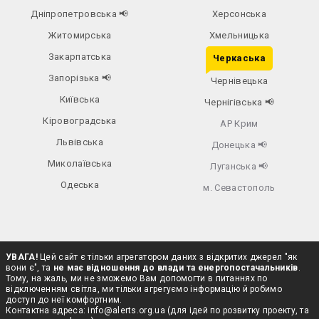
Дніпропетровська
📢
Херсонська
Житомирська
Хмельницька
Закарпатська
Черкаська
Запорізька
📢
Чернівецька
Київська
Чернігівська
📢
Кіровоградська
АР Крим
Львівська
Донецька
📢
Миколаївська
Луганська
📢
Одеська
м. Севастополь
УВАГА!
Цей сайт є тільки агрегатором даних з відкритих джерел "як
вони є", та
не має відношення до влади та енергопостачальників
.
Тому, на жаль, ми не зможемо Вам допомогти в питаннях по
відключенням світла, ми тільки агрегуємо інформацію й робимо
доступ до неї комфортним.
Контактна адреса:
info@alerts.org.ua
(для ідей по розвитку проекту, та