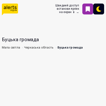
Швидкий доступ
встанови ярлик
на екран 📱 →
Буцька громада
Мапа світла
Черкаська область
Буцька громада