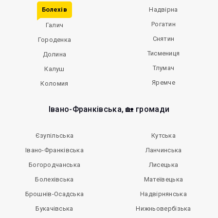
Болехів
Надвірна
Рогатин
Галич
Снятин
Городенка
Тисмениця
Долина
Тлумач
Калуш
Яремче
Коломия
Івано-Франківська, 🏡 громади
Єзупільська
Кутська
Івано-Франківська
Ланчинська
Богородчанська
Лисецька
Болехівська
Матеївецька
Брошнів-Осадська
Надвірнянська
Букачівська
Нижньовербізька