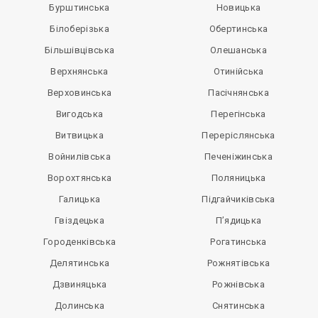
Бурштинська
Новицька
Білоберізька
Обертинська
Більшівцівська
Олешанська
Верхнянська
Отинійська
Верховинська
Пасічнянська
Вигодська
Перегінська
Витвицька
Переріслянська
Войнилівська
Печеніжинська
Ворохтянська
Поляницька
Галицька
Підгайчиківська
Гвіздецька
П’ядицька
Городенківська
Рогатинська
Делятинська
Рожнятівська
Дзвиняцька
Рожнівська
Долинська
Снятинська