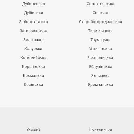
Дубовецька
Солотвинська
Дубівська
Спаська
Заболотівська
Старобогородчанська
Загвіздянська
Тисменицька
Зеленська
Тлумацька
Калуська
Угринівська
Коломийська
Чернелицька
Коршівська
Яблунівська
Космацька
Ямницька
Косівська
Яремчанська
Україна
Полтавська