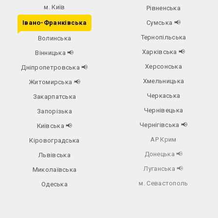
м. Київ
Рівненська
Івано-Франківська
Сумська
📢
Тернопільська
Волинська
Харківська
📢
Вінницька
📢
Херсонська
Дніпропетровська
📢
Хмельницька
Житомирська
📢
Черкаська
Закарпатська
Чернівецька
Запорізька
Чернігівська
📢
Київська
📢
АР Крим
Кіровоградська
Донецька
📢
Львівська
Луганська
📢
Миколаївська
м. Севастополь
Одеська