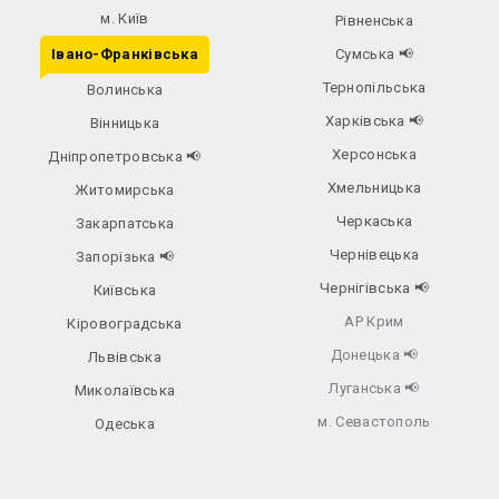
м. Київ
Рівненська
Івано-Франківська
Сумська
📢
Тернопільська
Волинська
Харківська
📢
Вінницька
Херсонська
Дніпропетровська
📢
Хмельницька
Житомирська
Черкаська
Закарпатська
Чернівецька
Запорізька
📢
Чернігівська
📢
Київська
АР Крим
Кіровоградська
Донецька
📢
Львівська
Луганська
📢
Миколаївська
м. Севастополь
Одеська