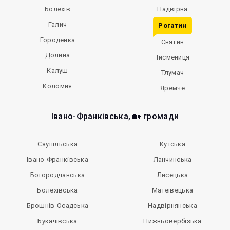
Болехів
Надвірна
Галич
Рогатин
Городенка
Снятин
Долина
Тисмениця
Калуш
Тлумач
Коломия
Яремче
Івано-Франківська, 🏡 громади
Єзупільська
Кутська
Івано-Франківська
Ланчинська
Богородчанська
Лисецька
Болехівська
Матеївецька
Брошнів-Осадська
Надвірнянська
Букачівська
Нижньовербізька