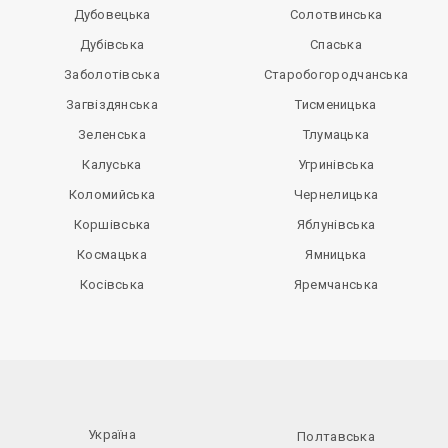
Дубовецька
Солотвинська
Дубівська
Спаська
Заболотівська
Старобогородчанська
Загвіздянська
Тисменицька
Зеленська
Тлумацька
Калуська
Угринівська
Коломийська
Чернелицька
Коршівська
Яблунівська
Космацька
Ямницька
Косівська
Яремчанська
Україна
Полтавська