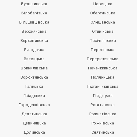
Бурштинська
Новицька
Білоберізька
Обертинська
Більшівцівська
Олешанська
Верхнянська
Отинійська
Верховинська
Пасічнянська
Вигодська
Перегінська
Витвицька
Переріслянська
Войнилівська
Печеніжинська
Ворохтянська
Поляницька
Галицька
Підгайчиківська
Гвіздецька
П’ядицька
Городенківська
Рогатинська
Делятинська
Рожнятівська
Дзвиняцька
Рожнівська
Долинська
Снятинська