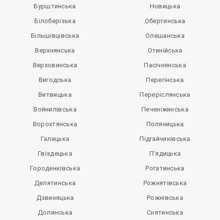
Бурштинська
Новицька
Білоберізька
Обертинська
Більшівцівська
Олешанська
Верхнянська
Отинійська
Верховинська
Пасічнянська
Вигодська
Перегінська
Витвицька
Переріслянська
Войнилівська
Печеніжинська
Ворохтянська
Поляницька
Галицька
Підгайчиківська
Гвіздецька
П’ядицька
Городенківська
Рогатинська
Делятинська
Рожнятівська
Дзвиняцька
Рожнівська
Долинська
Снятинська