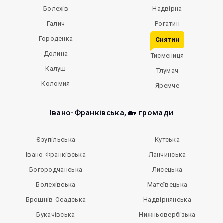
Болехів
Надвірна
Галич
Рогатин
Городенка
Снятин
Долина
Тисмениця
Калуш
Тлумач
Коломия
Яремче
Івано-Франківська, 🏡 громади
Єзупільська
Кутська
Івано-Франківська
Ланчинська
Богородчанська
Лисецька
Болехівська
Матеївецька
Брошнів-Осадська
Надвірнянська
Букачівська
Нижньовербізька