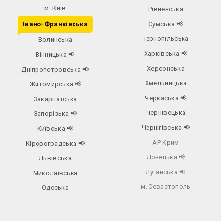
м. Київ
Рівненська
Івано-Франківська
Сумська
📢
Тернопільська
Волинська
Харківська
📢
Вінницька
📢
Херсонська
Дніпропетровська
📢
Хмельницька
Житомирська
📢
Черкаська
📢
Закарпатська
Чернівецька
Запорізька
📢
Чернігівська
📢
Київська
📢
АР Крим
Кіровоградська
📢
Донецька
📢
Львівська
Луганська
📢
Миколаївська
м. Севастополь
Одеська