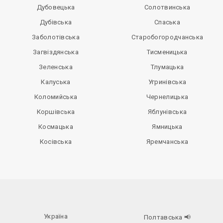
Дубовецька
Солотвинська
Дубівська
Спаська
Заболотівська
Старобогородчанська
Загвіздянська
Тисменицька
Зеленська
Тлумацька
Калуська
Угринівська
Коломийська
Чернелицька
Коршівська
Яблунівська
Космацька
Ямницька
Косівська
Яремчанська
Україна
Полтавська
📢