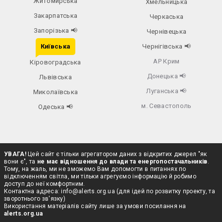
Житомирська
Хмельницька
Закарпатська
Черкаська
Запорізька
📢
Чернівецька
Київська
Чернігівська
📢
АР Крим
Кіровоградська
Донецька
📢
Львівська
Луганська
📢
Миколаївська
м. Севастополь
Одеська
📢
УВАГА!
Цей сайт є тільки агрегатором даних з відкритих джерел "як
вони є", та
не має відношення до влади та енергопостачальників
.
Тому, на жаль, ми не зможемо Вам допомогти в питаннях по
відключенням світла, ми тільки агрегуємо інформацію й робимо
доступ до неї комфортним.
Контактна адреса:
info@alerts.org.ua
(для ідей по розвитку проекту, та
зворотнього зв'язку)
Використання матеріалів сайту лише за умови посилання на
alerts.org.ua