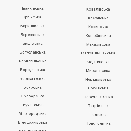
Іванківська
Ковалівська
Ірпінська
Кожанська
Баришівська
Козинська
Березанська
Коцюбинська
Бишівська
Макарівська
Богуславська
Маловільшанська
Бориспільська
Медвинська
Бородянська
Миронівська
Борщагівська
Немішаївська
Боярська
Обухівська
Броварська
Переяславська
Бучанська
Петрівська
Білогородська
Поліська
Білоцерківська
Пристолична