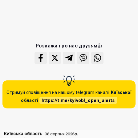
Розкажи про нас друзям👍
Отримуй сповіщення на нашому telegram каналі:
Київської
https://t.me/kyivobl_open_alerts
області