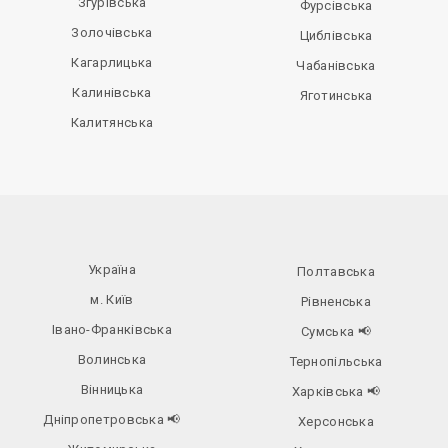
Згурівська
Фурсівська
Золочівська
Циблівська
Кагарлицька
Чабанівська
Калинівська
Яготинська
Калитянська
Україна
Полтавська
м. Київ
Рівненська
Івано-Франківська
Сумська
📢
Волинська
Тернопільська
Вінницька
Харківська
📢
Дніпропетровська
📢
Херсонська