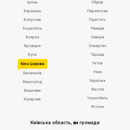
Ірпінь
Обухів
Березань
Переяслав
Богуслав
Прип'ять
Бориспіль
Ржищів
Боярка
Сквира
Бровари
Славутич
Буча
Тараща
Тетіїв
Біла Церква
Узин
Васильків
Українка
Вишгород
Фастів
Вишневе
Чорнобиль
Кагарлик
Яготин
Київська область, 🏡 громади