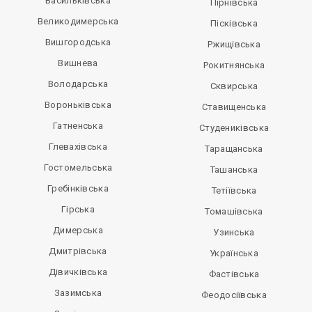
Васильківська
Пірнівська
Великодимерська
Пісківська
Вишгородська
Ржищівська
Вишнева
Рокитнянська
Володарська
Сквирська
Вороньківська
Ставищенська
Гатненська
Студениківська
Глевахівська
Таращанська
Гостомельська
Ташанська
Гребінківська
Тетіївська
Гірська
Томашівська
Димерська
Узинська
Дмитрівська
Українська
Дівичківська
Фастівська
Зазимська
Феодосіївська