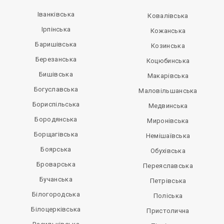
Іванківська
Ковалівська
Ірпінська
Кожанська
Баришівська
Козинська
Березанська
Коцюбинська
Бишівська
Макарівська
Богуславська
Маловільшанська
Бориспільська
Медвинська
Бородянська
Миронівська
Борщагівська
Немішаївська
Боярська
Обухівська
Броварська
Переяславська
Бучанська
Петрівська
Білогородська
Поліська
Білоцерківська
Пристолична