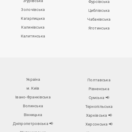
Згурівська
Фурсівська
Золочівська
Циблівська
Кагарлицька
Чабанівська
Калинівська
Яготинська
Калитянська
Україна
Полтавська
м. Київ
Рівненська
Івано-Франківська
Сумська
📢
Волинська
Тернопільська
Вінницька
Харківська
📢
Дніпропетровська
📢
Херсонська
📢