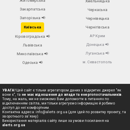
Житомирська
Хмельницька
Закарпатська
Черкаська
Запорізька
📢
Чернівецька
Київська
Чернігівська
АР Крим
Кіровоградська
📢
Донецька
📢
Львівська
Луганська
📢
Миколаївська
📢
м. Севастополь
Одеська
📢
УВАГА!
Цей сайт є тільки агрегатором даних з відкритих джерел "як
вони є", та
не має відношення до влади та енергопостачальників
.
Тому, на жаль, ми не зможемо Вам допомогти в питаннях по
відключенням світла, ми тільки агрегуємо інформацію й робимо
доступ до неї комфортним.
Контактна адреса:
info@alerts.org.ua
(для ідей по розвитку проекту, та
зворотнього зв'язку)
Використання матеріалів сайту лише за умови посилання на
alerts.org.ua