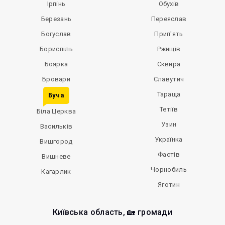
Ірпінь
Обухів
Березань
Переяслав
Богуслав
Прип'ять
Бориспіль
Ржищів
Боярка
Сквира
Бровари
Славутич
Тараща
Буча
Тетіїв
Біла Церква
Узин
Васильків
Українка
Вишгород
Фастів
Вишневе
Чорнобиль
Кагарлик
Яготин
Київська область, 🏡 громади