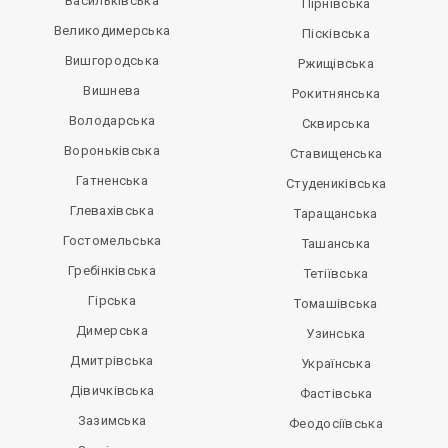
Васильківська
Пірнівська
Великодимерська
Пісківська
Вишгородська
Ржищівська
Вишнева
Рокитнянська
Володарська
Сквирська
Вороньківська
Ставищенська
Гатненська
Студениківська
Глевахівська
Таращанська
Гостомельська
Ташанська
Гребінківська
Тетіївська
Гірська
Томашівська
Димерська
Узинська
Дмитрівська
Українська
Дівичківська
Фастівська
Зазимська
Феодосіївська