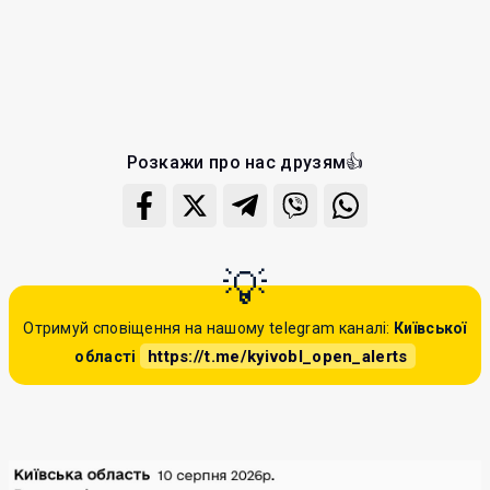
Розкажи про нас друзям👍
Отримуй сповіщення на нашому telegram каналі:
Київської
https://t.me/kyivobl_open_alerts
області