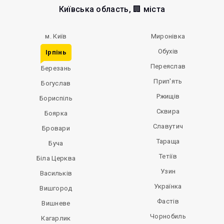
Київська область, 🏢 міста
м. Київ
Миронівка
Обухів
Ірпінь
Переяслав
Березань
Прип'ять
Богуслав
Ржищів
Бориспіль
Сквира
Боярка
Славутич
Бровари
Тараща
Буча
Тетіїв
Біла Церква
Узин
Васильків
Українка
Вишгород
Фастів
Вишневе
Чорнобиль
Кагарлик