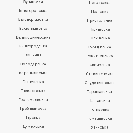
Бучанська
Петрівська
Білогородська
Поліська
Білоцерківська
Пристолична
Васильківська
Пірнівська
Великодимерська
Пісківська
Вишгородська
Ржищівська
Вишнева
Рокитнянська
Володарська
Сквирська
Вороньківська
Ставищенська
Гатненська
Студениківська
Глевахівська
Таращанська
Гостомельська
Ташанська
Гребінківська
Тетіївська
Гірська
Томашівська
Димерська
Узинська