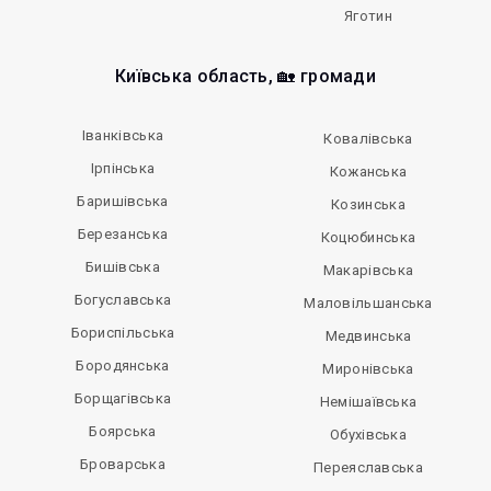
Яготин
Київська область, 🏡 громади
Іванківська
Ковалівська
Ірпінська
Кожанська
Баришівська
Козинська
Березанська
Коцюбинська
Бишівська
Макарівська
Богуславська
Маловільшанська
Бориспільська
Медвинська
Бородянська
Миронівська
Борщагівська
Немішаївська
Боярська
Обухівська
Броварська
Переяславська