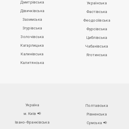
Дмитрівська
Українська
Дівичківська
Фастівська
Зазимська
Феодосіївська
Згурівська
Фурсівська
Золочівська
Циблівська
Кагарлицька
Чабанівська
Калинівська
Яготинська
Калитянська
Україна
Полтавська
м. Київ
📢
Рівненська
Івано-Франківська
Сумська
📢