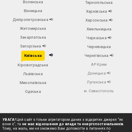
Волинська
Тернопільська
Вінницька
Харківська
📢
Дніпропетровська
📢
Херсонська
📢
Житомирська
Хмельницька
Закарпатська
Черкаська
📢
Запорізька
📢
Чернівецька
📢
Київська
Чернігівська
📢
АР Крим
Кіровоградська
Донецька
📢
Львівська
Луганська
📢
Миколаївська
м. Севастополь
Одеська
УВАГА!
Цей сайт є тільки агрегатором даних з відкритих джерел "як
вони є", та
не має відношення до влади та енергопостачальників
.
Тому, на жаль, ми не зможемо Вам допомогти в питаннях по