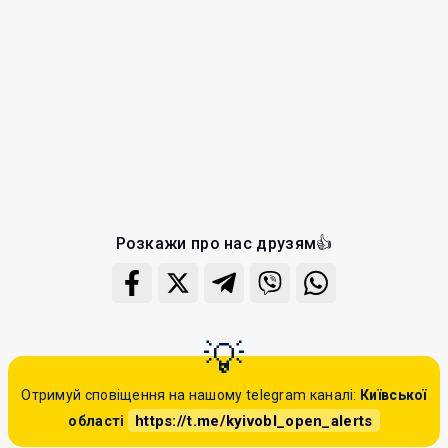
Розкажи про нас друзям👍
Отримуй сповіщення на нашому telegram каналі:
Київської
https://t.me/kyivobl_open_alerts
області