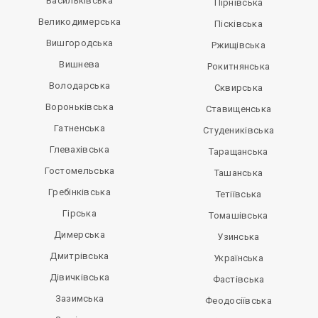
Васильківська
Пірнівська
Великодимерська
Пісківська
Вишгородська
Ржищівська
Вишнева
Рокитнянська
Володарська
Сквирська
Вороньківська
Ставищенська
Гатненська
Студениківська
Глевахівська
Таращанська
Гостомельська
Ташанська
Гребінківська
Тетіївська
Гірська
Томашівська
Димерська
Узинська
Дмитрівська
Українська
Дівичківська
Фастівська
Зазимська
Феодосіївська