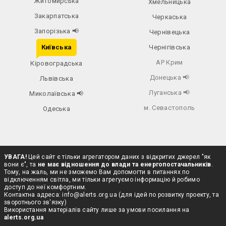
Житомирська
Хмельницька
Закарпатська
Черкаська
Запорізька
📢
Чернівецька
Київська
Чернігівська
АР Крим
Кіровоградська
Донецька
📢
Львівська
Луганська
📢
Миколаївська
📢
м. Севастополь
Одеська
УВАГА!
Цей сайт є тільки агрегатором даних з відкритих джерел "як
вони є", та
не має відношення до влади та енергопостачальників
.
Тому, на жаль, ми не зможемо Вам допомогти в питаннях по
відключенням світла, ми тільки агрегуємо інформацію й робимо
доступ до неї комфортним.
Контактна адреса:
info@alerts.org.ua
(для ідей по розвитку проекту, та
зворотнього зв'язку)
Використання матеріалів сайту лише за умови посилання на
alerts.org.ua