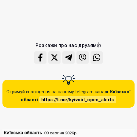
Розкажи про нас друзям👍
Отримуй сповіщення на нашому telegram каналі:
Київської
https://t.me/kyivobl_open_alerts
області