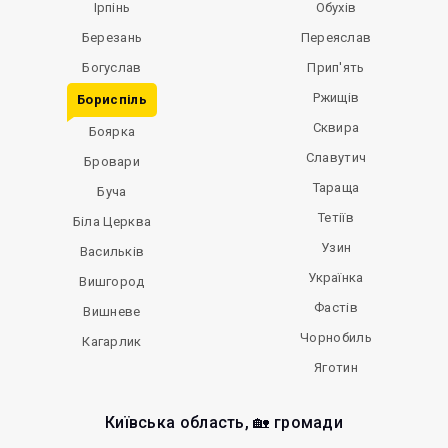
Ірпінь
Обухів
Березань
Переяслав
Богуслав
Прип'ять
Ржищів
Бориспіль
Сквира
Боярка
Славутич
Бровари
Тараща
Буча
Тетіїв
Біла Церква
Узин
Васильків
Українка
Вишгород
Фастів
Вишневе
Чорнобиль
Кагарлик
Яготин
Київська область, 🏡 громади