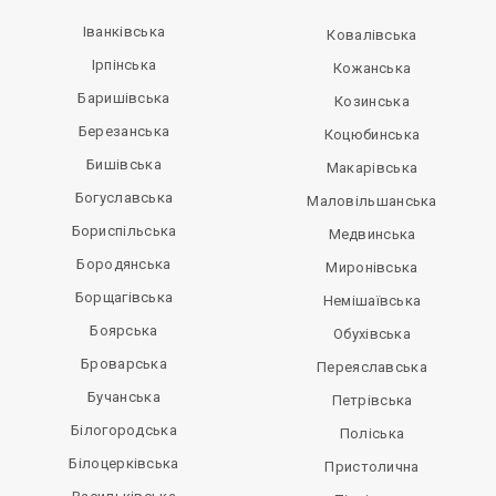
Іванківська
Ковалівська
Ірпінська
Кожанська
Баришівська
Козинська
Березанська
Коцюбинська
Бишівська
Макарівська
Богуславська
Маловільшанська
Бориспільська
Медвинська
Бородянська
Миронівська
Борщагівська
Немішаївська
Боярська
Обухівська
Броварська
Переяславська
Бучанська
Петрівська
Білогородська
Поліська
Білоцерківська
Пристолична