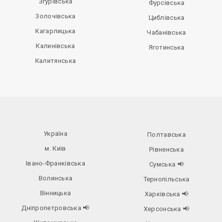
Згурівська
Фурсівська
Золочівська
Циблівська
Кагарлицька
Чабанівська
Калинівська
Яготинська
Калитянська
Україна
Полтавська
м. Київ
Рівненська
Івано-Франківська
Сумська
📢
Волинська
Тернопільська
Вінницька
Харківська
📢
Дніпропетровська
📢
Херсонська
📢