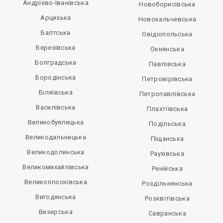
Андрієво-Іванівська
Новоборисівська
Арцизька
Новокальчевська
Балтська
Овідіопольська
Березівська
Окнянська
Болградська
Павлівська
Бородінська
Петровірівська
Біляївська
Петропавлівська
Василівська
Плахтіївська
Великобуялицька
Подільська
Великодальницька
Піщанська
Великодолинська
Раухівська
Великомихайлівська
Ренійська
Великоплосківська
Роздільнянська
Вигодянська
Розквітівська
Визирська
Савранська