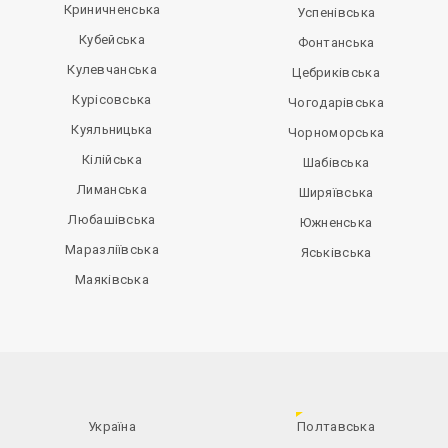
Криничненська
Успенівська
Кубейська
Фонтанська
Кулевчанська
Цебриківська
Курісовська
Чогодарівська
Куяльницька
Чорноморська
Кілійська
Шабівська
Лиманська
Ширяївська
Любашівська
Южненська
Маразліївська
Яськівська
Маяківська
Україна
Полтавська