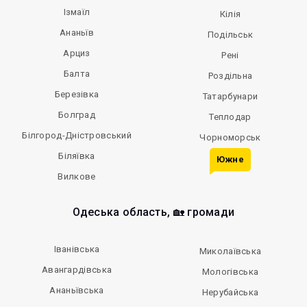
Ізмаїл
Кілія
Ананьїв
Подільськ
Арциз
Рені
Балта
Роздільна
Березівка
Татарбунари
Болград
Теплодар
Білгород-Дністровський
Чорноморськ
Біляївка
Южне
Вилкове
Одеська область, 🏡 громади
Іванівська
Миколаївська
Авангардівська
Мологівська
Ананьївська
Нерубайська