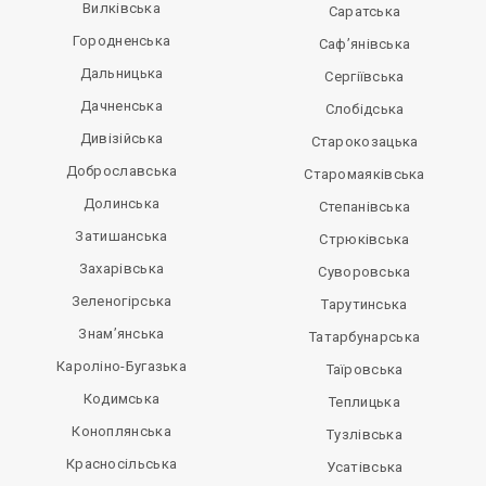
Вилківська
Саратська
Городненська
Саф’янівська
Дальницька
Сергіївська
Дачненська
Слобідська
Дивізійська
Старокозацька
Доброславська
Старомаяківська
Долинська
Степанівська
Затишанська
Стрюківська
Захарівська
Суворовська
Зеленогірська
Тарутинська
Знам’янська
Татарбунарська
Кароліно-Бугазька
Таїровська
Кодимська
Теплицька
Коноплянська
Тузлівська
Красносільська
Усатівська