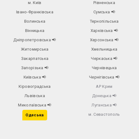
м. Київ
Рівненська
Івано-Франківська
Сумська
📢
Волинська
Тернопільська
Вінницька
Харківська
📢
Дніпропетровська
📢
Херсонська
📢
Житомирська
Хмельницька
Закарпатська
Черкаська
📢
Запорізька
📢
Чернівецька
Київська
📢
Чернігівська
📢
Кіровоградська
АР Крим
Львівська
Донецька
📢
Миколаївська
📢
Луганська
📢
м. Севастополь
Одеська