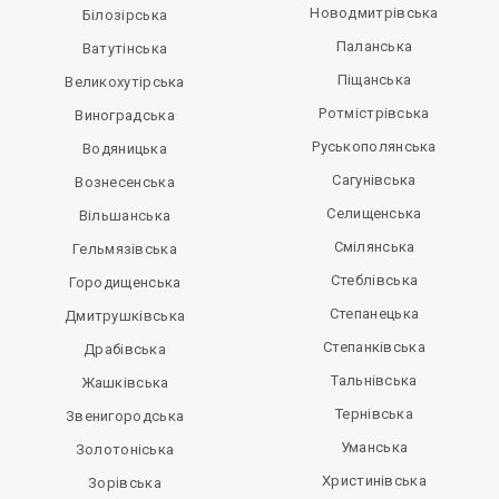
Новодмитрівська
Білозірська
Паланська
Ватутінська
Піщанська
Великохутірська
Ротмістрівська
Виноградська
Руськополянська
Водяницька
Сагунівська
Вознесенська
Селищенська
Вільшанська
Смілянська
Гельмязівська
Стеблівська
Городищенська
Степанецька
Дмитрушківська
Степанківська
Драбівська
Тальнівська
Жашківська
Тернівська
Звенигородська
Уманська
Золотоніська
Христинівська
Зорівська