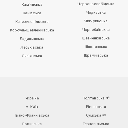
Червонослобідська
Кам’янська
Черкаська
Канівська
Чигиринська
Катеринопільська
Чорнобаївська
Корсунь-Шевченківська
Шевченківська
Ладижинська
Шполянська
Леськівська
Шрамківська
Лип’янська
Україна
Полтавська
📢
м. Київ
Рівненська
Івано-Франківська
Сумська
📢
Волинська
Тернопільська