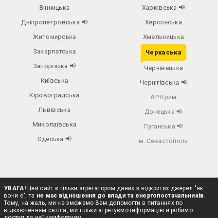
Вінницька
Харківська
📢
Дніпропетровська
📢
Херсонська
Житомирська
Хмельницька
Закарпатська
Черкаська
Запорізька
📢
Чернівецька
Київська
Чернігівська
📢
Кіровоградська
АР Крим
Львівська
Донецька
📢
Миколаївська
Луганська
📢
Одеська
📢
м. Севастополь
УВАГА!
Цей сайт є тільки агрегатором даних з відкритих джерел "як
вони є", та
не має відношення до влади та енергопостачальників
.
Тому, на жаль, ми не зможемо Вам допомогти в питаннях по
відключенням світла, ми тільки агрегуємо інформацію й робимо
доступ до неї комфортним.