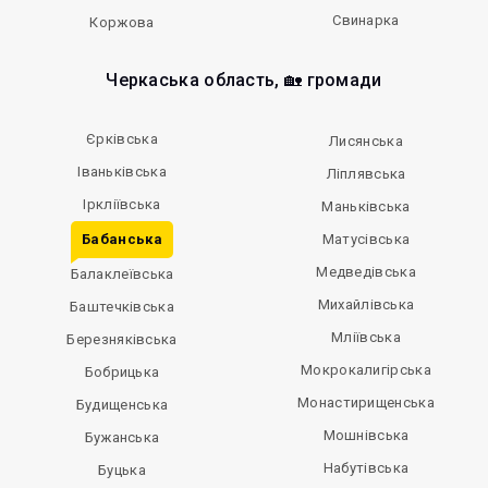
Свинарка
Коржова
Черкаська область, 🏡 громади
Єрківська
Лисянська
Іваньківська
Ліплявська
Іркліївська
Маньківська
Бабанська
Матусівська
Медведівська
Балаклеївська
Михайлівська
Баштечківська
Мліївська
Березняківська
Мокрокалигірська
Бобрицька
Монастирищенська
Будищенська
Мошнівська
Бужанська
Набутівська
Буцька