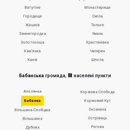
Ватутіне
Монастирище
Городище
Сміла
Жашків
Тальне
Звенигородка
Умань
Золотоноша
Христинівка
Кам'янка
Чигирин
Канів
Шпола
Бабанська
громада, 🏢 населені пункти
Аполянка
Коржова Слобода
Бабанка
Коржовий Кут
Оксанина
Вільшана-Слобідка
Острівець
Вільшанка
Рогова
Дубова