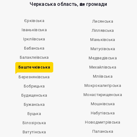
Черкаська область, 🏡 громади
Єрківська
Лисянська
Іваньківська
Ліплявська
Іркліївська
Маньківська
Бабанська
Матусівська
Балаклеївська
Медведівська
Баштечківська
Михайлівська
Мліївська
Березняківська
Мокрокалигірська
Бобрицька
Монастирищенська
Будищенська
Мошнівська
Бужанська
Набутівська
Буцька
Новодмитрівська
Білозірська
Паланська
Ватутінська