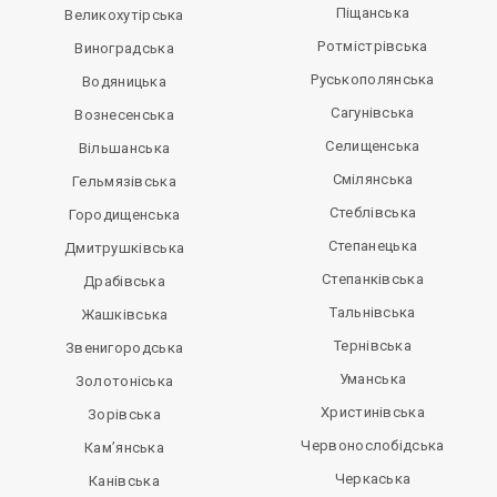
Піщанська
Великохутірська
Ротмістрівська
Виноградська
Руськополянська
Водяницька
Сагунівська
Вознесенська
Селищенська
Вільшанська
Смілянська
Гельмязівська
Стеблівська
Городищенська
Степанецька
Дмитрушківська
Степанківська
Драбівська
Тальнівська
Жашківська
Тернівська
Звенигородська
Уманська
Золотоніська
Христинівська
Зорівська
Червонослобідська
Кам’янська
Черкаська
Канівська