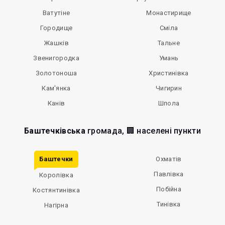
Ватутіне
Монастирище
Городище
Сміла
Жашків
Тальне
Звенигородка
Умань
Золотоноша
Христинівка
Кам'янка
Чигирин
Канів
Шпола
Баштечківська
громада, 🏢 населені пункти
Баштечки
Охматів
Павлівка
Королівка
Побійна
Костянтинівка
Тинівка
Нагірна