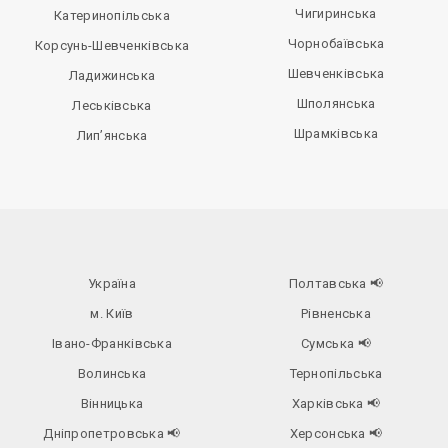
Чигиринська
Катеринопільська
Чорнобаївська
Корсунь-Шевченківська
Шевченківська
Ладижинська
Шполянська
Леськівська
Шрамківська
Лип’янська
Україна
Полтавська
📢
м. Київ
Рівненська
Івано-Франківська
Сумська
📢
Волинська
Тернопільська
Вінницька
Харківська
📢
Дніпропетровська
📢
Херсонська
📢