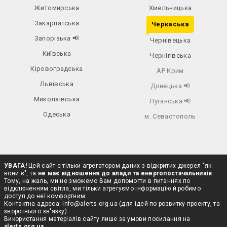
Житомирська
Хмельницька
Закарпатська
Черкаська
Запорізька
📢
Чернівецька
Київська
Чернігівська
Кіровоградська
АР Крим
Львівська
Донецька
📢
Миколаївська
Луганська
📢
Одеська
м. Севастополь
УВАГА!
Цей сайт є тільки агрегатором даних з відкритих джерел "як
вони є", та
не має відношення до влади та енергопостачальників
.
Тому, на жаль, ми не зможемо Вам допомогти в питаннях по
відключенням світла, ми тільки агрегуємо інформацію й робимо
доступ до неї комфортним.
Контактна адреса:
info@alerts.org.ua
(для ідей по розвитку проекту, та
зворотнього зв'язку)
Використання матеріалів сайту лише за умови посилання на
alerts.org.ua