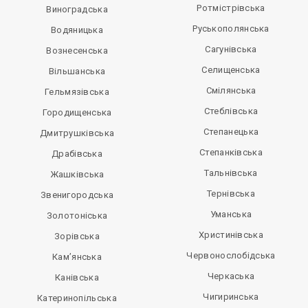
Ротмістрівська
Виноградська
Руськополянська
Водяницька
Сагунівська
Вознесенська
Селищенська
Вільшанська
Смілянська
Гельмязівська
Стеблівська
Городищенська
Степанецька
Дмитрушківська
Степанківська
Драбівська
Тальнівська
Жашківська
Тернівська
Звенигородська
Уманська
Золотоніська
Христинівська
Зорівська
Червонослобідська
Кам’янська
Черкаська
Канівська
Чигиринська
Катеринопільська