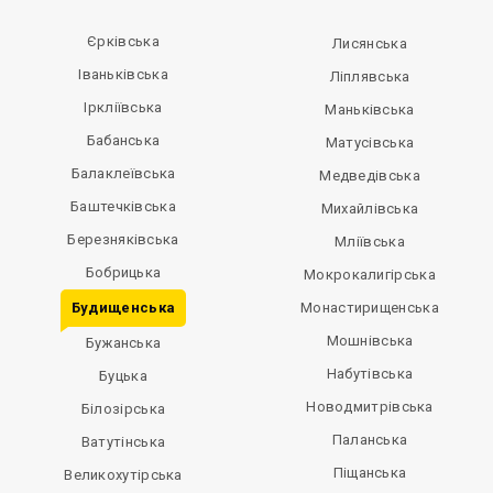
Єрківська
Лисянська
Іваньківська
Ліплявська
Іркліївська
Маньківська
Бабанська
Матусівська
Балаклеївська
Медведівська
Баштечківська
Михайлівська
Березняківська
Мліївська
Бобрицька
Мокрокалигірська
Будищенська
Монастирищенська
Мошнівська
Бужанська
Набутівська
Буцька
Новодмитрівська
Білозірська
Паланська
Ватутінська
Піщанська
Великохутірська