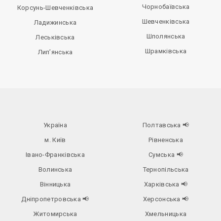
Чорнобаївська
Корсунь-Шевченківська
Шевченківська
Ладижинська
Шполянська
Леськівська
Шрамківська
Лип’янська
Україна
Полтавська
📢
м. Київ
Рівненська
Івано-Франківська
Сумська
📢
Волинська
Тернопільська
Вінницька
Харківська
📢
Дніпропетровська
📢
Херсонська
📢
Житомирська
Хмельницька