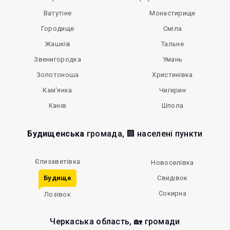
Ватутіне
Монастирище
Городище
Сміла
Жашків
Тальне
Звенигородка
Умань
Золотоноша
Христинівка
Кам'янка
Чигирин
Канів
Шпола
Будищенська
громада, 🏢 населені пункти
Єлизаветівка
Новоселівка
Будище
Свидівок
Сокирна
Лозівок
Черкаська область, 🏡 громади