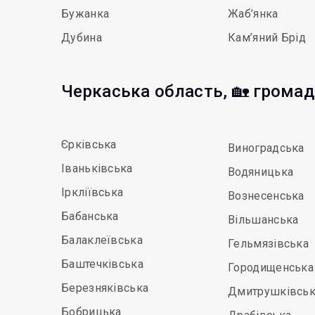
Бужанка
Жаб’янка
Дубина
Кам’яний Брід
Черкаська область, 🏡 грома
Єрківська
Виноградська
Іваньківська
Водяницька
Іркліївська
Вознесенська
Бабанська
Вільшанська
Балаклеївська
Гельмязівська
Баштечківська
Городищенська
Березняківська
Дмитрушківськ
Бобрицька