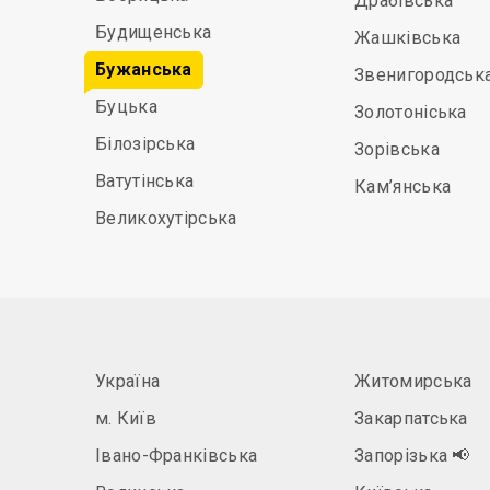
Драбівська
Будищенська
Жашківська
Бужанська
Звенигородськ
Буцька
Золотоніська
Білозірська
Зорівська
Ватутінська
Кам’янська
Великохутірська
Україна
Житомирська
м. Київ
Закарпатська
Івано-Франківська
Запорізька
📢