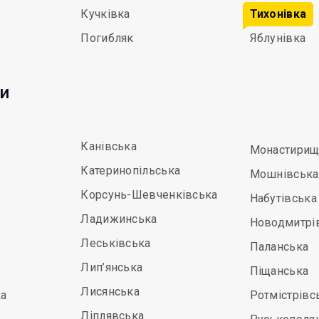
Кучківка
Тихонівка
Погибляк
Яблунівка
ди
Канівська
Монастирищ
Катеринопільська
Мошнівська
Корсунь-Шевченківська
Набутівська
Ладижинська
Новодмитрі
Леськівська
Паланська
Лип’янська
Піщанська
Лисянська
а
Ротмістрівс
Ліплявська