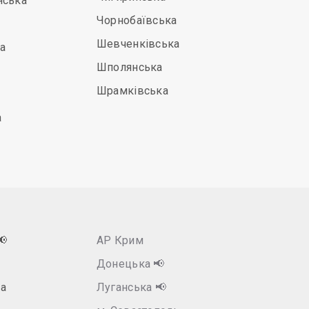
нська
Чорнобаївська
Шевченківська
а
Шполянська
Шрамківська
а
📢
АР Крим
Донецька
📢
а
Луганська
📢