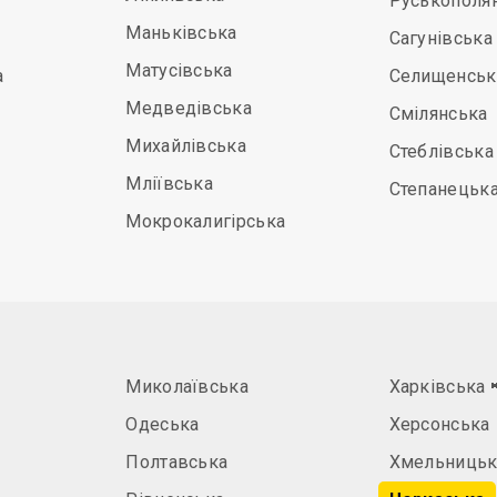
Руськополя
Маньківська
Сагунівська
Матусівська
а
Селищенськ
Медведівська
Смілянська
Михайлівська
Стеблівська
Мліївська
Степанецьк
Мокрокалигірська
Миколаївська
Харківська
Одеська
Херсонська
Полтавська
Хмельницьк