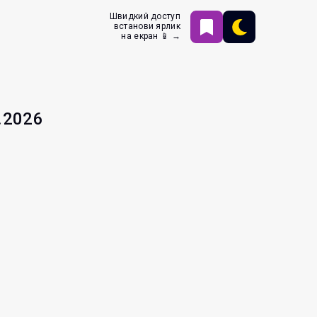
Швидкий доступ
встанови ярлик
на екран 📱 →
.2026