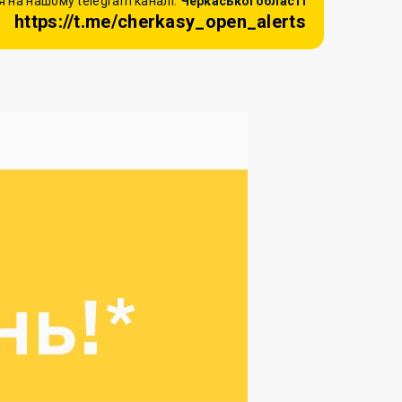
 на нашому telegram каналі:
Черкаської області
https://t.me/cherkasy_open_alerts