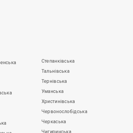
Степанківська
енська
Тальнівська
Тернівська
Уманська
вська
Христинівська
Червонослобідська
Черкаська
ька
Чигиринська