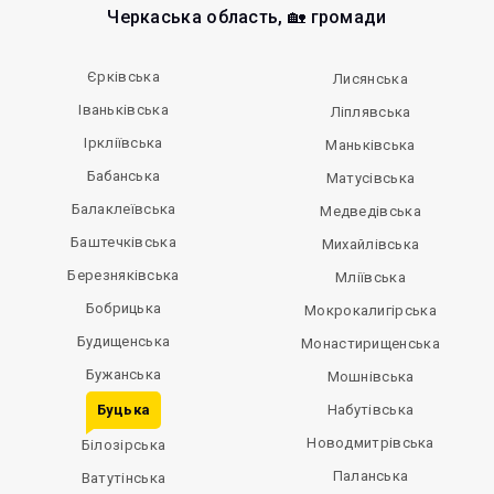
Черкаська область, 🏡 громади
Єрківська
Лисянська
Іваньківська
Ліплявська
Іркліївська
Маньківська
Бабанська
Матусівська
Балаклеївська
Медведівська
Баштечківська
Михайлівська
Березняківська
Мліївська
Бобрицька
Мокрокалигірська
Будищенська
Монастирищенська
Бужанська
Мошнівська
Буцька
Набутівська
Новодмитрівська
Білозірська
Паланська
Ватутінська