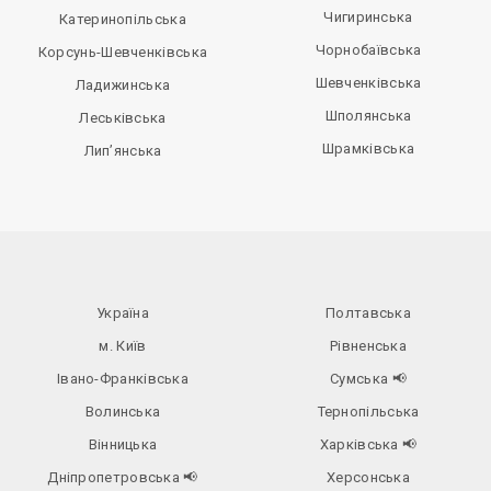
Чигиринська
Катеринопільська
Чорнобаївська
Корсунь-Шевченківська
Шевченківська
Ладижинська
Шполянська
Леськівська
Шрамківська
Лип’янська
Україна
Полтавська
м. Київ
Рівненська
Івано-Франківська
Сумська
📢
Волинська
Тернопільська
Вінницька
Харківська
📢
Дніпропетровська
📢
Херсонська