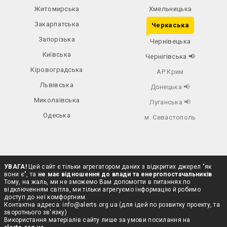
Житомирська
Хмельницька
Закарпатська
Черкаська
Запорізька
Чернівецька
Київська
Чернігівська
📢
Кіровоградська
АР Крим
Львівська
Донецька
📢
Миколаївська
Луганська
📢
Одеська
м. Севастополь
УВАГА!
Цей сайт є тільки агрегатором даних з відкритих джерел "як
вони є", та
не має відношення до влади та енергопостачальників
.
Тому, на жаль, ми не зможемо Вам допомогти в питаннях по
відключенням світла, ми тільки агрегуємо інформацію й робимо
доступ до неї комфортним.
Контактна адреса:
info@alerts.org.ua
(для ідей по розвитку проекту, та
зворотнього зв'язку)
Використання матеріалів сайту лише за умови посилання на