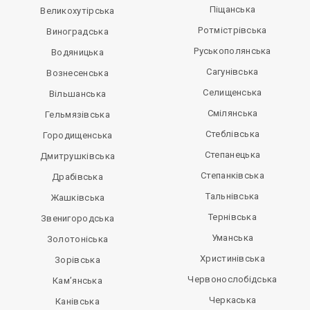
Піщанська
Великохутірська
Ротмістрівська
Виноградська
Руськополянська
Водяницька
Сагунівська
Вознесенська
Селищенська
Вільшанська
Смілянська
Гельмязівська
Стеблівська
Городищенська
Степанецька
Дмитрушківська
Степанківська
Драбівська
Тальнівська
Жашківська
Тернівська
Звенигородська
Уманська
Золотоніська
Христинівська
Зорівська
Червонослобідська
Кам’янська
Черкаська
Канівська