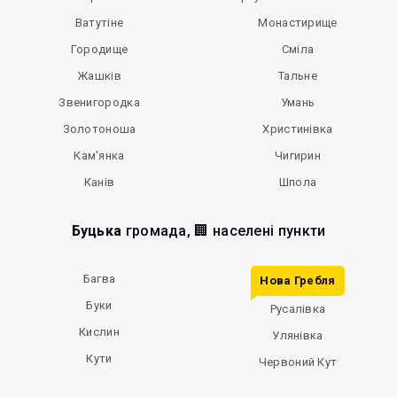
Ватутіне
Монастирище
Городище
Сміла
Жашків
Тальне
Звенигородка
Умань
Золотоноша
Христинівка
Кам'янка
Чигирин
Канів
Шпола
Буцька
громада, 🏢 населені пункти
Багва
Нова Гребля
Буки
Русалівка
Кислин
Улянівка
Кути
Червоний Кут