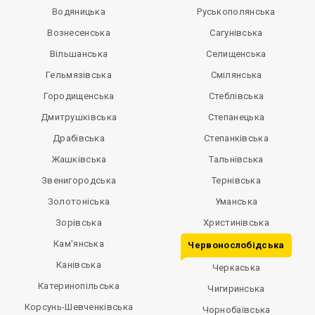
Водяницька
Руськополянська
Вознесенська
Сагунівська
Вільшанська
Селищенська
Гельмязівська
Смілянська
Городищенська
Стеблівська
Дмитрушківська
Степанецька
Драбівська
Степанківська
Жашківська
Тальнівська
Звенигородська
Тернівська
Золотоніська
Уманська
Зорівська
Христинівська
Кам’янська
Червонослобідська
Канівська
Черкаська
Катеринопільська
Чигиринська
Корсунь-Шевченківська
Чорнобаївська