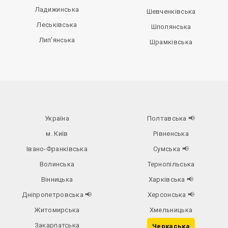
Ладижинська
Шевченківська
Леськівська
Шполянська
Лип’янська
Шрамківська
Україна
Полтавська
📢
м. Київ
Рівненська
Івано-Франківська
Сумська
📢
Волинська
Тернопільська
Вінницька
Харківська
📢
Дніпропетровська
📢
Херсонська
📢
Житомирська
Хмельницька
Закарпатська
Черкаська