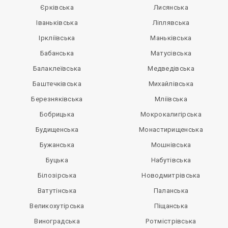
Єрківська
Лисянська
Іваньківська
Ліплявська
Іркліївська
Маньківська
Бабанська
Матусівська
Балаклеївська
Медведівська
Баштечківська
Михайлівська
Березняківська
Мліївська
Бобрицька
Мокрокалигірська
Будищенська
Монастирищенська
Бужанська
Мошнівська
Буцька
Набутівська
Білозірська
Новодмитрівська
Ватутінська
Паланська
Великохутірська
Піщанська
Виноградська
Ротмістрівська