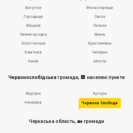
Ватутіне
Монастирище
Городище
Сміла
Жашків
Тальне
Звенигородка
Умань
Золотоноша
Христинівка
Кам'янка
Чигирин
Канів
Шпола
Червонослобідська
громада, 🏢 населені пункти
Вергуни
Хутори
Нечаївка
Червона Слобода
Черкаська область, 🏡 громади