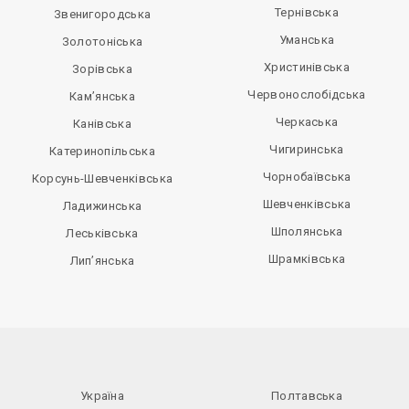
Тернівська
Звенигородська
Уманська
Золотоніська
Христинівська
Зорівська
Червонослобідська
Кам’янська
Черкаська
Канівська
Чигиринська
Катеринопільська
Чорнобаївська
Корсунь-Шевченківська
Шевченківська
Ладижинська
Шполянська
Леськівська
Шрамківська
Лип’янська
Україна
Полтавська