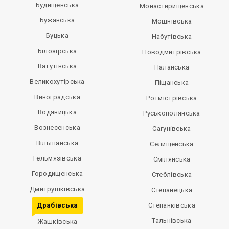
Будищенська
Монастирищенська
Бужанська
Мошнівська
Буцька
Набутівська
Білозірська
Новодмитрівська
Ватутінська
Паланська
Великохутірська
Піщанська
Виноградська
Ротмістрівська
Водяницька
Руськополянська
Вознесенська
Сагунівська
Вільшанська
Селищенська
Гельмязівська
Смілянська
Городищенська
Стеблівська
Дмитрушківська
Степанецька
Драбівська
Степанківська
Тальнівська
Жашківська