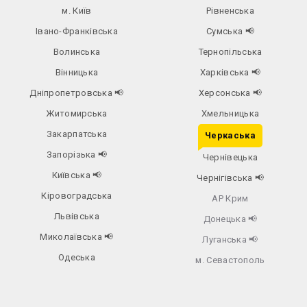
м. Київ
Рівненська
Івано-Франківська
Сумська
📢
Волинська
Тернопільська
Вінницька
Харківська
📢
Дніпропетровська
📢
Херсонська
📢
Житомирська
Хмельницька
Закарпатська
Черкаська
Запорізька
📢
Чернівецька
Київська
📢
Чернігівська
📢
Кіровоградська
АР Крим
Львівська
Донецька
📢
Миколаївська
📢
Луганська
📢
Одеська
м. Севастополь