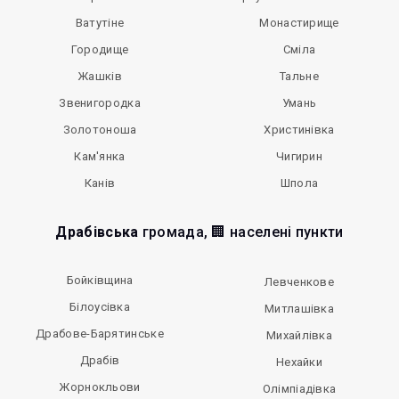
Ватутіне
Монастирище
Городище
Сміла
Жашків
Тальне
Звенигородка
Умань
Золотоноша
Христинівка
Кам'янка
Чигирин
Канів
Шпола
Драбівська
громада, 🏢 населені пункти
Бойківщина
Левченкове
Білоусівка
Митлашівка
Драбове-Барятинське
Михайлівка
Драбів
Нехайки
Жорнокльови
Олімпіадівка