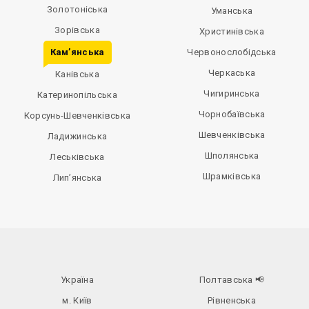
Золотоніська
Уманська
Зорівська
Христинівська
Кам’янська
Червонослобідська
Черкаська
Канівська
Чигиринська
Катеринопільська
Чорнобаївська
Корсунь-Шевченківська
Шевченківська
Ладижинська
Шполянська
Леськівська
Шрамківська
Лип’янська
Україна
Полтавська
📢
м. Київ
Рівненська