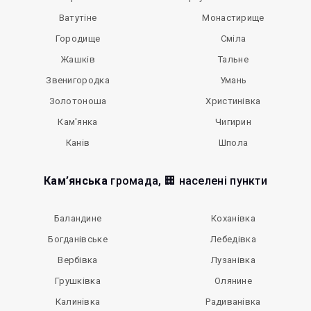
Ватутіне
Монастирище
Городище
Сміла
Жашків
Тальне
Звенигородка
Умань
Золотоноша
Христинівка
Кам'янка
Чигирин
Канів
Шпола
Кам’янська
громада, 🏢 населені пункти
Баландине
Коханівка
Богданівське
Лебедівка
Вербівка
Лузанівка
Грушківка
Олянине
Калинівка
Радиванівка