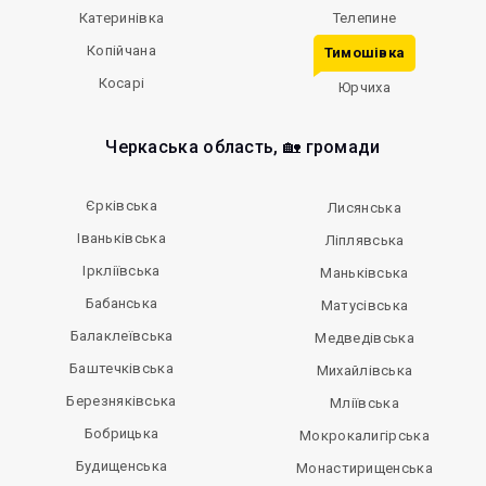
Катеринівка
Телепине
Копійчана
Тимошівка
Косарі
Юрчиха
Черкаська область, 🏡 громади
Єрківська
Лисянська
Іваньківська
Ліплявська
Іркліївська
Маньківська
Бабанська
Матусівська
Балаклеївська
Медведівська
Баштечківська
Михайлівська
Березняківська
Мліївська
Бобрицька
Мокрокалигірська
Будищенська
Монастирищенська