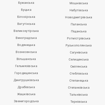
Бужанська
Мошнівська
Буцька
Набутівська
Білозірська
Новодмитрівська
Ватутінська
Паланська
Великохутірська
Піщанська
Виноградська
Ротмістрівська
Водяницька
Руськополянська
Вознесенська
Сагунівська
Вільшанська
Селищенська
Гельмязівська
Смілянська
Городищенська
Стеблівська
Дмитрушківська
Степанецька
Драбівська
Степанківська
Жашківська
Тальнівська
Звенигородська
Тернівська