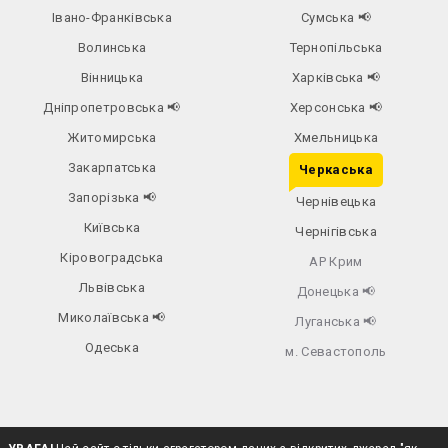
Івано-Франківська
Сумська
📢
Волинська
Тернопільська
Вінницька
Харківська
📢
Дніпропетровська
📢
Херсонська
📢
Житомирська
Хмельницька
Закарпатська
Черкаська
Запорізька
📢
Чернівецька
Київська
Чернігівська
Кіровоградська
АР Крим
Львівська
Донецька
📢
Миколаївська
📢
Луганська
📢
Одеська
м. Севастополь