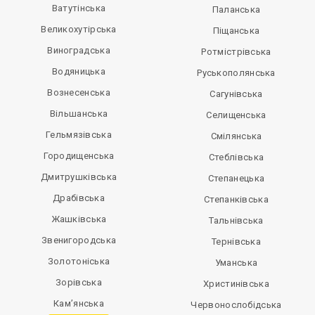
Ватутінська
Паланська
Великохутірська
Піщанська
Виноградська
Ротмістрівська
Водяницька
Руськополянська
Вознесенська
Сагунівська
Вільшанська
Селищенська
Гельмязівська
Смілянська
Городищенська
Стеблівська
Дмитрушківська
Степанецька
Драбівська
Степанківська
Жашківська
Тальнівська
Звенигородська
Тернівська
Золотоніська
Уманська
Зорівська
Христинівська
Кам’янська
Червонослобідська