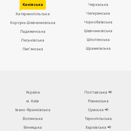
Канівська
Черкаська
Чигиринська
Катеринопільська
Чорнобаївська
Корсунь-Шевченківська
Шевченківська
Ладижинська
Шполянська
Леськівська
Шрамківська
Лип’янська
Україна
Полтавська
📢
м. Київ
Рівненська
Івано-Франківська
Сумська
📢
Волинська
Тернопільська
Вінницька
Харківська
📢