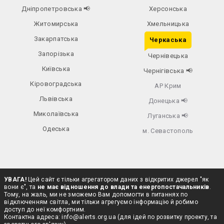
Дніпропетровська
📢
Херсонська
Житомирська
Хмельницька
Закарпатська
Черкаська
Запорізька
Чернівецька
Київська
Чернігівська
📢
Кіровоградська
АР Крим
Львівська
Донецька
📢
Миколаївська
Луганська
📢
Одеська
м. Севастополь
УВАГА!
Цей сайт є тільки агрегатором даних з відкритих джерел "як
вони є", та
не має відношення до влади та енергопостачальників
.
Тому, на жаль, ми не зможемо Вам допомогти в питаннях по
відключенням світла, ми тільки агрегуємо інформацію й робимо
доступ до неї комфортним.
Контактна адреса:
info@alerts.org.ua
(для ідей по розвитку проекту, та