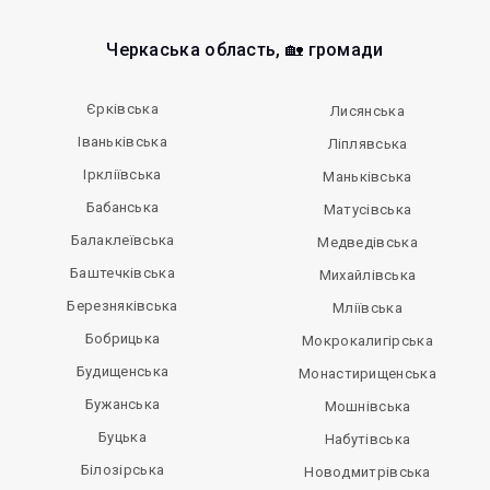
Черкаська область, 🏡 громади
Єрківська
Лисянська
Іваньківська
Ліплявська
Іркліївська
Маньківська
Бабанська
Матусівська
Балаклеївська
Медведівська
Баштечківська
Михайлівська
Березняківська
Мліївська
Бобрицька
Мокрокалигірська
Будищенська
Монастирищенська
Бужанська
Мошнівська
Буцька
Набутівська
Білозірська
Новодмитрівська