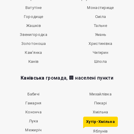
Ватутіне
Монастирище
Городище
Сміла
Жашків
Тальне
Звенигородка
Умань
Золотоноша
Христинівка
Кам'янка
Чигирин
Канів
Шпола
Канівська
громада, 🏢 населені пункти
Бабичі
Михайлівка
Гамарня
Пекарі
Кононча
Хмільна
Лука
Хутір-Хмільна
Межиріч
Яблунів