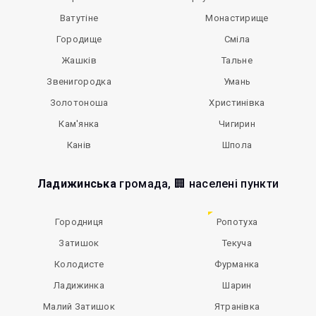
Ватутіне
Монастирище
Городище
Сміла
Жашків
Тальне
Звенигородка
Умань
Золотоноша
Христинівка
Кам'янка
Чигирин
Канів
Шпола
Ладижинська
громада, 🏢 населені пункти
Городниця
Ропотуха
Затишок
Текуча
Колодисте
Фурманка
Ладижинка
Шарин
Малий Затишок
Ятранівка