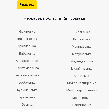
Рижавка
Черкаська область, 🏡 громади
Єрківська
Лисянська
Іваньківська
Ліплявська
Іркліївська
Маньківська
Бабанська
Матусівська
Балаклеївська
Медведівська
Баштечківська
Михайлівська
Березняківська
Мліївська
Бобрицька
Мокрокалигірська
Будищенська
Монастирищенська
Бужанська
Мошнівська
Буцька
Набутівська