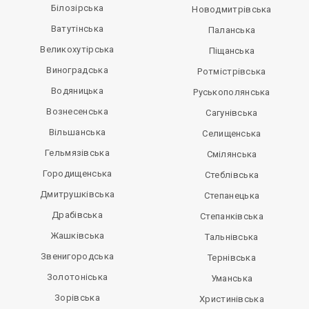
Білозірська
Новодмитрівська
Ватутінська
Паланська
Великохутірська
Піщанська
Виноградська
Ротмістрівська
Водяницька
Руськополянська
Вознесенська
Сагунівська
Вільшанська
Селищенська
Гельмязівська
Смілянська
Городищенська
Стеблівська
Дмитрушківська
Степанецька
Драбівська
Степанківська
Жашківська
Тальнівська
Звенигородська
Тернівська
Золотоніська
Уманська
Зорівська
Христинівська