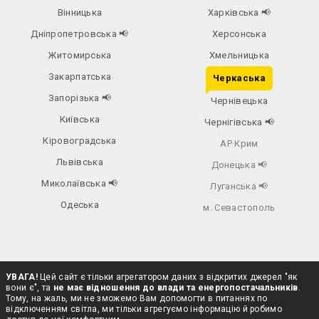
Вінницька
Харківська
📢
Дніпропетровська
📢
Херсонська
Житомирська
Хмельницька
Закарпатська
Черкаська
Запорізька
📢
Чернівецька
Київська
Чернігівська
📢
Кіровоградська
АР Крим
Львівська
Донецька
📢
Миколаївська
📢
Луганська
📢
Одеська
м. Севастополь
УВАГА!
Цей сайт є тільки агрегатором даних з відкритих джерел "як
вони є", та
не має відношення до влади та енергопостачальників
.
Тому, на жаль, ми не зможемо Вам допомогти в питаннях по
відключенням світла, ми тільки агрегуємо інформацію й робимо