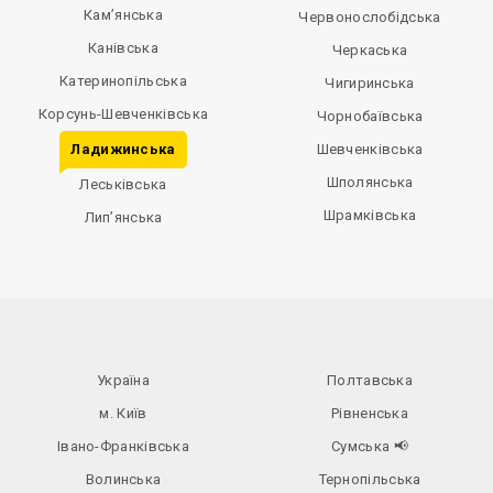
Кам’янська
Червонослобідська
Канівська
Черкаська
Катеринопільська
Чигиринська
Корсунь-Шевченківська
Чорнобаївська
Ладижинська
Шевченківська
Шполянська
Леськівська
Шрамківська
Лип’янська
Україна
Полтавська
м. Київ
Рівненська
Івано-Франківська
Сумська
📢
Волинська
Тернопільська