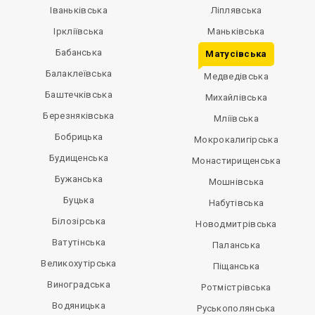
Іваньківська
Ліплявська
Іркліївська
Маньківська
Бабанська
Матусівська
Балаклеївська
Медведівська
Баштечківська
Михайлівська
Березняківська
Мліївська
Бобрицька
Мокрокалигірська
Будищенська
Монастирищенська
Бужанська
Мошнівська
Буцька
Набутівська
Білозірська
Новодмитрівська
Ватутінська
Паланська
Великохутірська
Піщанська
Виноградська
Ротмістрівська
Водяницька
Руськополянська