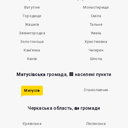
Ватутіне
Монастирище
Городище
Сміла
Жашків
Тальне
Звенигородка
Умань
Золотоноша
Христинівка
Кам'янка
Чигирин
Канів
Шпола
Матусівська
громада, 🏢 населені пункти
Станіславчик
Матусів
Черкаська область, 🏡 громади
Єрківська
Лисянська