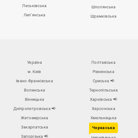
Леськівська
Шполянська
Лип’янська
Шрамківська
Україна
Полтавська
м. Київ
Рівненська
Івано-Франківська
Сумська
📢
Волинська
Тернопільська
Вінницька
Харківська
📢
Дніпропетровська
📢
Херсонська
Житомирська
Хмельницька
Закарпатська
Черкаська
Запорізька
📢
Чернівецька