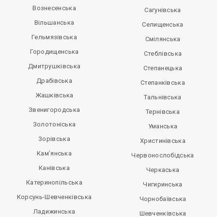
Вознесенська
Сагунівська
Вільшанська
Селищенська
Гельмязівська
Смілянська
Городищенська
Стеблівська
Дмитрушківська
Степанецька
Драбівська
Степанківська
Жашківська
Тальнівська
Звенигородська
Тернівська
Золотоніська
Уманська
Зорівська
Христинівська
Кам’янська
Червонослобідська
Канівська
Черкаська
Катеринопільська
Чигиринська
Корсунь-Шевченківська
Чорнобаївська
Ладижинська
Шевченківська