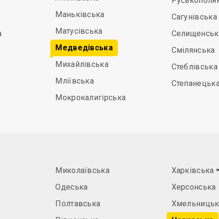
Руськополя
Маньківська
Сагунівська
Матусівська
а
Селищенськ
Медведівська
Смілянська
Михайлівська
Стеблівська
Мліївська
Степанецьк
Мокрокалигірська
Миколаївська
Харківська
Одеська
Херсонська
Полтавська
Хмельницьк