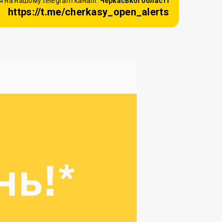
 на нашому telegram каналі:
Черкаської області
https://t.me/cherkasy_open_alerts