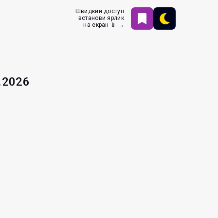
Швидкий доступ
встанови ярлик
на екран 📱 →
.2026