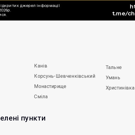
Канів
Тальне
Корсунь-Шевченківський
Умань
Монастирище
Христинівка
Сміла
селені пункти