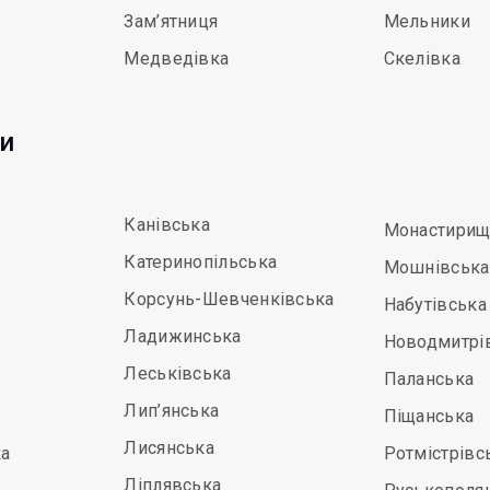
Зам’ятниця
Мельники
Медведівка
Скелівка
ди
Канівська
Монастирищ
Катеринопільська
Мошнівська
Корсунь-Шевченківська
Набутівська
Ладижинська
Новодмитрі
Леськівська
Паланська
Лип’янська
Піщанська
Лисянська
а
Ротмістрівс
Ліплявська