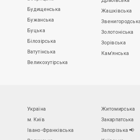
Драбівська
Будищенська
Жашківська
Бужанська
Звенигородськ
Буцька
Золотоніська
Білозірська
Зорівська
Ватутінська
Кам’янська
Великохутірська
Україна
Житомирська
м. Київ
Закарпатська
Івано-Франківська
Запорізька
📢