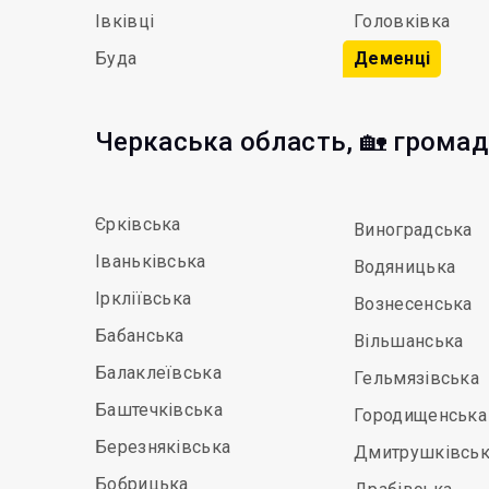
Івківці
Головківка
Буда
Деменці
Черкаська область, 🏡 грома
Єрківська
Виноградська
Іваньківська
Водяницька
Іркліївська
Вознесенська
Бабанська
Вільшанська
Балаклеївська
Гельмязівська
Баштечківська
Городищенська
Березняківська
Дмитрушківськ
Бобрицька