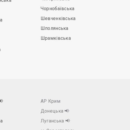
нська
Чорнобаївська
Шевченківська
а
Шполянська
Шрамківська
а
📢
АР Крим
Донецька
📢
а
Луганська
📢