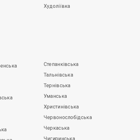
Худоліївка
Степанківська
енська
Тальнівська
Тернівська
Уманська
вська
Христинівська
Червонослобідська
Черкаська
ька
Чигиринська