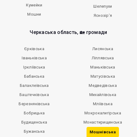
Кумейки
Шелепухи
Мошни
Яснозір’я
Черкаська область, 🏡 громади
Єрківська
Лисянська
Іваньківська
Ліплявська
Іркліївська
Маньківська
Бабанська
Матусівська
Балаклеївська
Медведівська
Баштечківська
Михайлівська
Березняківська
Мліївська
Бобрицька
Мокрокалигірська
Будищенська
Монастирищенська
Бужанська
Мошнівська