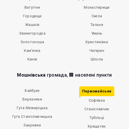
Ватутіне
Монастирище
Городище
Сміла
Жашків
Тальне
Звенигородка
Умань
Золотоноша
Христинівка
Кам'янка
Чигирин
Канів
Шпола
Мошнівська
громада, 🏢 населені пункти
Байбузи
Первомайське
Березняки
Софіївка
Гута Межиріцька
Станіславчик
Гута Станіславчицька
Тубільці
Закревки
Хрещатик