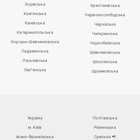
Зорівська
Христинівська
Кам’янська
Червонослобідська
Канівська
Черкаська
Катеринопільська
Чигиринська
Корсунь-Шевченківська
Чорнобаївська
Ладижинська
Шевченківська
Леськівська
Шполянська
Лип’янська
Шрамківська
Україна
Полтавська
м. Київ
Рівненська
Івано-Франківська
Сумська
📢