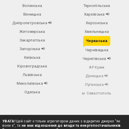
Волинська
Тернопільська
Вінницька
Харківська
📢
Дніпропетровська
📢
Херсонська
Житомирська
Хмельницька
Закарпатська
Черкаська
Запорізька
📢
Чернівецька
Київська
Чернігівська
📢
Кіровоградська
АР Крим
Львівська
Донецька
📢
Миколаївська
📢
Луганська
📢
Одеська
м. Севастополь
УВАГА!
Цей сайт є тільки агрегатором даних з відкритих джерел "як
вони є", та
не має відношення до влади та енергопостачальників
.