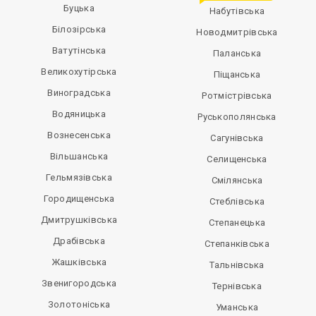
Буцька
Набутівська
Білозірська
Новодмитрівська
Ватутінська
Паланська
Великохутірська
Піщанська
Виноградська
Ротмістрівська
Водяницька
Руськополянська
Вознесенська
Сагунівська
Вільшанська
Селищенська
Гельмязівська
Смілянська
Городищенська
Стеблівська
Дмитрушківська
Степанецька
Драбівська
Степанківська
Жашківська
Тальнівська
Звенигородська
Тернівська
Золотоніська
Уманська