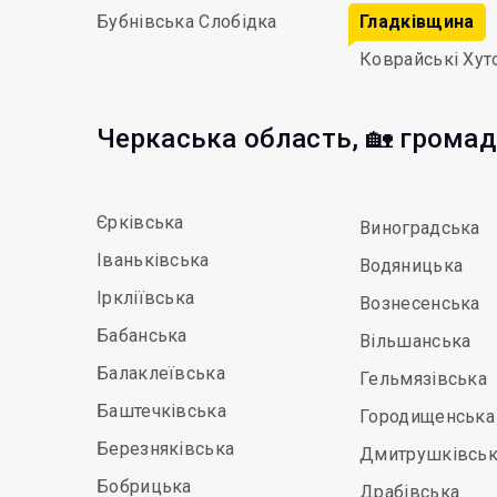
Бубнівська Слобідка
Гладківщина
Коврайські Хут
Черкаська область, 🏡 грома
Єрківська
Виноградська
Іваньківська
Водяницька
Іркліївська
Вознесенська
Бабанська
Вільшанська
Балаклеївська
Гельмязівська
Баштечківська
Городищенська
Березняківська
Дмитрушківськ
Бобрицька
Драбівська