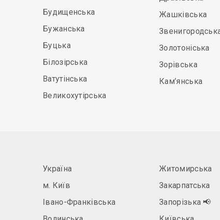
Будищенська
Жашківська
Бужанська
Звенигородськ
Буцька
Золотоніська
Білозірська
Зорівська
Ватутінська
Кам’янська
Великохутірська
Україна
Житомирська
м. Київ
Закарпатська
Івано-Франківська
Запорізька
📢
Волинська
Київська