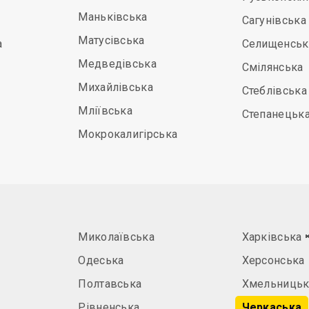
Маньківська
Сагунівська
Матусівська
а
Селищенськ
Медведівська
Смілянська
Михайлівська
Стеблівська
Мліївська
Степанецьк
Мокрокалигірська
Миколаївська
Харківська
Одеська
Херсонська
Полтавська
Хмельницьк
Рівненська
Черкаська