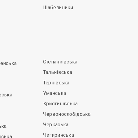
Шабельники
Степанківська
енська
Тальнівська
Тернівська
Уманська
вська
Христинівська
Червонослобідська
Черкаська
ька
Чигиринська
нська