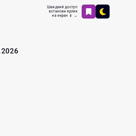
Швидкий доступ
встанови ярлик
на екран 📱 →
.2026