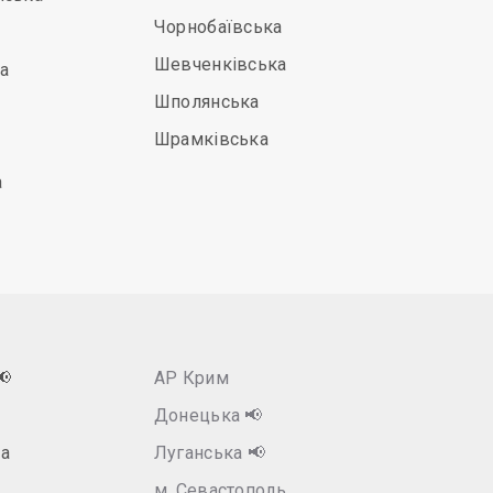
Чорнобаївська
Шевченківська
а
Шполянська
Шрамківська
а
📢
АР Крим
Донецька
📢
а
Луганська
📢
м. Севастополь