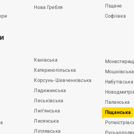
Піщане
Нова Гребля
ори
Софіївка
ди
Канівська
Монастирищ
Катеринопільська
Мошнівська
Корсунь-Шевченківська
Набутівська
Ладижинська
Новодмитрі
Леськівська
Паланська
Лип’янська
Піщанська
Лисянська
а
Ротмістрівс
Ліплявська
Руськополя