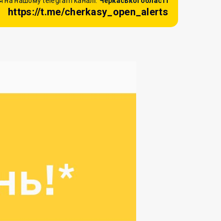
 на нашому telegram каналі:
Черкаської області
https://t.me/cherkasy_open_alerts