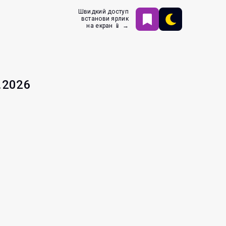
Швидкий доступ
встанови ярлик
на екран 📱 →
.2026