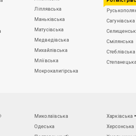
а
Ротмістрів
Ліплявська
Руськополя
Маньківська
Сагунівська
Матусівська
а
Селищенськ
Медведівська
Смілянська
Михайлівська
Стеблівська
Мліївська
Степанецьк
Мокрокалигірська

Миколаївська
Харківська
Одеська
Херсонська