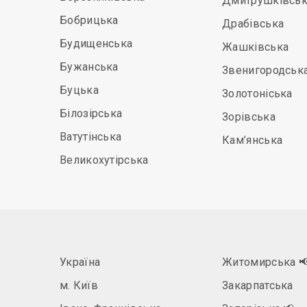
Дмитрушківськ
Бобрицька
Драбівська
Будищенська
Жашківська
Бужанська
Звенигородськ
Буцька
Золотоніська
Білозірська
Зорівська
Ватутінська
Кам’янська
Великохутірська
Україна
Житомирська

м. Київ
Закарпатська