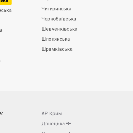
ська
Чигиринська
нська
Чорнобаївська
Шевченківська
а
Шполянська
Шрамківська
а
📢
АР Крим
Донецька
📢