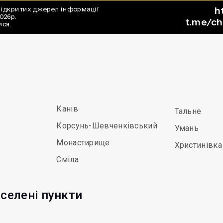
Канів
Тальне
Корсунь-Шевченківський
Умань
Монастирище
Христинівка
Сміла
аселені пункти