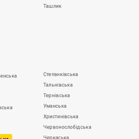
Ташлик
Степанківська
енська
Тальнівська
Тернівська
Уманська
вська
Христинівська
Червонослобідська
Черкаська