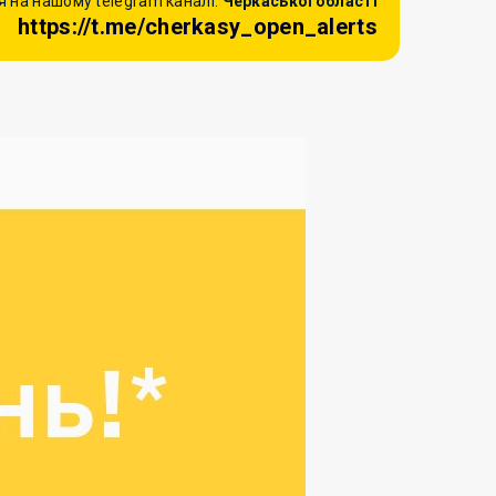
 на нашому telegram каналі:
Черкаської області
https://t.me/cherkasy_open_alerts