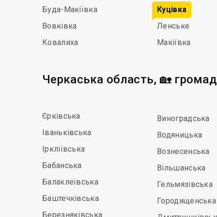
Буда-Макіївка
Куцівка
Вовківка
Ленське
Ковалиха
Макіївка
Черкаська область, 🏡 грома
Єрківська
Виноградська
Іваньківська
Водяницька
Іркліївська
Вознесенська
Бабанська
Вільшанська
Балаклеївська
Гельмязівська
Баштечківська
Городищенська
Березняківська