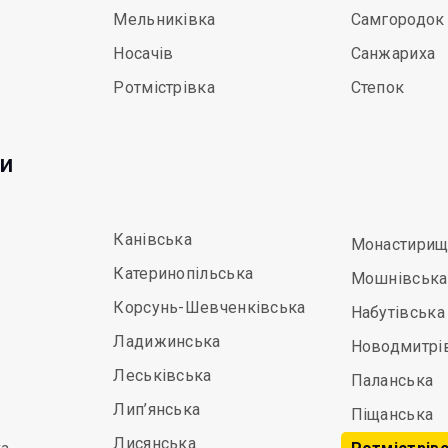
Мельниківка
Самгородок
Носачів
Санжариха
Ротмістрівка
Степок
ди
Канівська
Монастирищ
Катеринопільська
Мошнівська
Корсунь-Шевченківська
Набутівська
Ладижинська
Новодмитрі
Леськівська
Паланська
Лип’янська
Піщанська
Лисянська