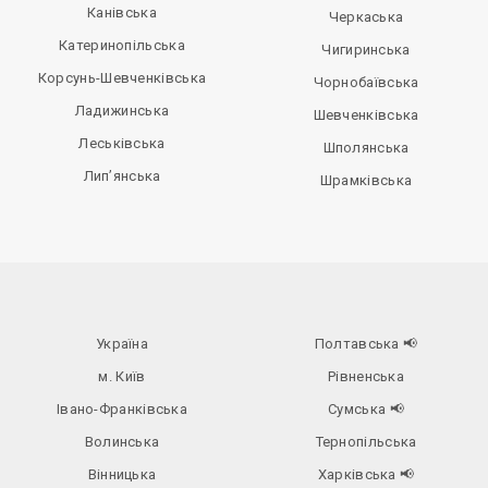
Канівська
Черкаська
Катеринопільська
Чигиринська
Корсунь-Шевченківська
Чорнобаївська
Ладижинська
Шевченківська
Леськівська
Шполянська
Лип’янська
Шрамківська
Україна
Полтавська
📢
м. Київ
Рівненська
Івано-Франківська
Сумська
📢
Волинська
Тернопільська
Вінницька
Харківська
📢