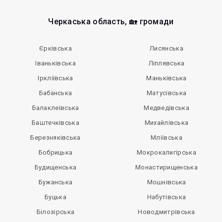
Черкаська область, 🏡 громади
Єрківська
Лисянська
Іваньківська
Ліплявська
Іркліївська
Маньківська
Бабанська
Матусівська
Балаклеївська
Медведівська
Баштечківська
Михайлівська
Березняківська
Мліївська
Бобрицька
Мокрокалигірська
Будищенська
Монастирищенська
Бужанська
Мошнівська
Буцька
Набутівська
Білозірська
Новодмитрівська