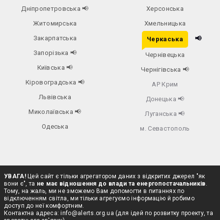
Дніпропетровська
📢
Херсонська
Житомирська
Хмельницька
Закарпатська
📢
Черкаська
Запорізька
📢
Чернівецька
Київська
📢
Чернігівська
📢
Кіровоградська
📢
АР Крим
Львівська
Донецька
📢
Миколаївська
📢
Луганська
📢
Одеська
м. Севастополь
УВАГА!
Цей сайт є тільки агрегатором даних з відкритих джерел "як
вони є", та
не має відношення до влади та енергопостачальників
.
Тому, на жаль, ми не зможемо Вам допомогти в питаннях по
відключенням світла, ми тільки агрегуємо інформацію й робимо
доступ до неї комфортним.
Контактна адреса:
info@alerts.org.ua
(для ідей по розвитку проекту, та