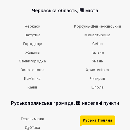
Черкаська область, 🏢 міста
Черкаси
Корсунь-Шевченківський
Ватутіне
Монастирище
Городище
Сміла
Жашків
Тальне
Звенигородка
Умань
Золотоноша
Христинівка
Кам'янка
Чигирин
Канів
Шпола
Руськополянська
громада, 🏢 населені пункти
Геронимівка
Руська Поляна
Дубіївка