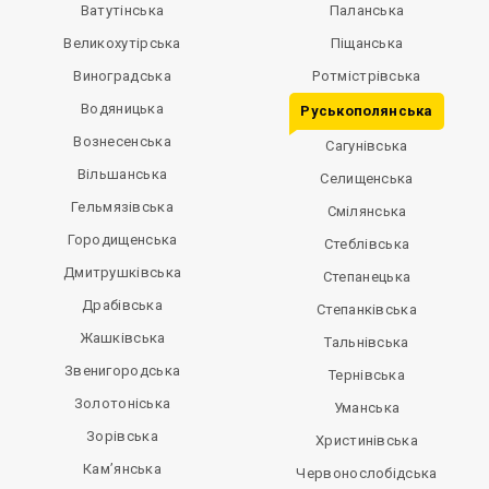
Ватутінська
Паланська
Великохутірська
Піщанська
Виноградська
Ротмістрівська
Водяницька
Руськополянська
Вознесенська
Сагунівська
Вільшанська
Селищенська
Гельмязівська
Смілянська
Городищенська
Стеблівська
Дмитрушківська
Степанецька
Драбівська
Степанківська
Жашківська
Тальнівська
Звенигородська
Тернівська
Золотоніська
Уманська
Зорівська
Христинівська
Кам’янська
Червонослобідська