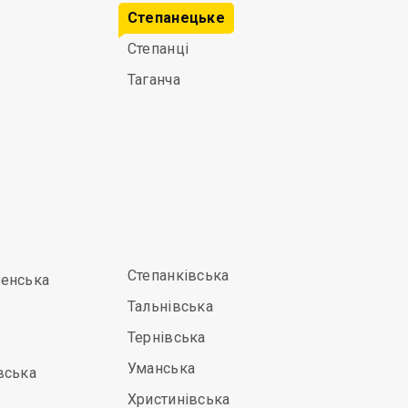
Степанецьке
Степанці
Таганча
Степанківська
енська
Тальнівська
Тернівська
Уманська
вська
Христинівська