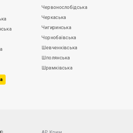
Червонослобідська
Черкаська
ька
Чигиринська
нська
Чорнобаївська
Шевченківська
а
Шполянська
Шрамківська
а
📢
АР Крим