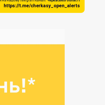
 на нашому telegram каналі:
Черкаської області
https://t.me/cherkasy_open_alerts