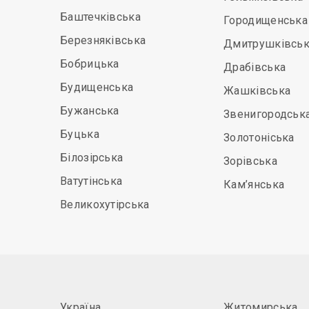
Баштечківська
Городищенська
Березняківська
Дмитрушківськ
Бобрицька
Драбівська
Будищенська
Жашківська
Бужанська
Звенигородськ
Буцька
Золотоніська
Білозірська
Зорівська
Ватутінська
Кам’янська
Великохутірська
Україна
Житомирська