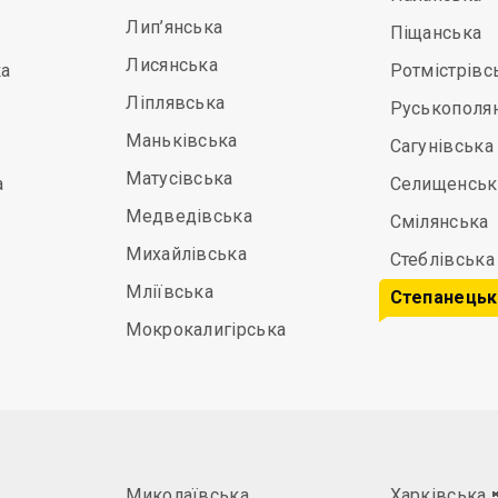
Лип’янська
Піщанська
Лисянська
а
Ротмістрівс
Ліплявська
Руськополя
Маньківська
Сагунівська
Матусівська
а
Селищенськ
Медведівська
Смілянська
Михайлівська
Стеблівська
Мліївська
Степанецьк
Мокрокалигірська
Миколаївська
Харківська