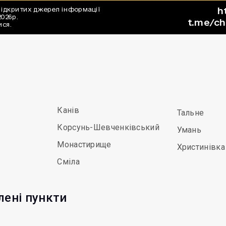
Канів
Тальне
Корсунь-Шевченківський
Умань
Монастирище
Христинівка
Сміла
лені пункти