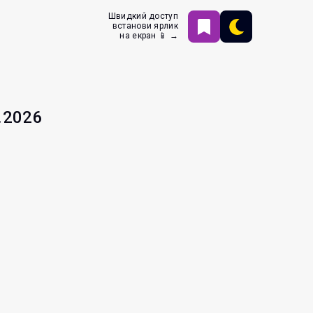
Швидкий доступ
встанови ярлик
на екран 📱 →
.2026