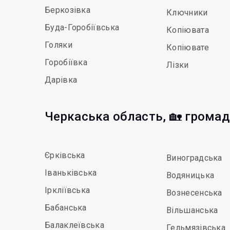
Беркозівка
Ключники
Буда-Горобіївська
Копіювата
Голяки
Копіювате
Горобіївка
Лізки
Дарівка
Черкаська область, 🏡 грома
Єрківська
Виноградська
Іваньківська
Водяницька
Іркліївська
Вознесенська
Бабанська
Вільшанська
Балаклеївська
Гельмязівська