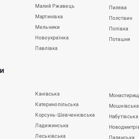
Малий Ржавець
Пилява
Мартинівка
Полствин
Мельники
Попівка
Новоукраїнка
Поташня
Павлівка
ди
Канівська
Монастирищ
Катеринопільська
Мошнівська
Корсунь-Шевченківська
Набутівська
Ладижинська
Новодмитрі
Леськівська
Паланська