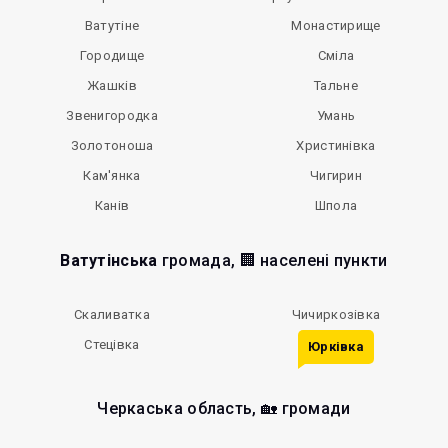
Ватутіне
Монастирище
Городище
Сміла
Жашків
Тальне
Звенигородка
Умань
Золотоноша
Христинівка
Кам'янка
Чигирин
Канів
Шпола
Ватутінська
громада, 🏢 населені пункти
Скаливатка
Чичиркозівка
Стецівка
Юрківка
Черкаська область, 🏡 громади