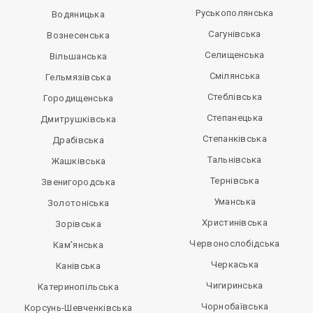
Руськополянська
Водяницька
Сагунівська
Вознесенська
Селищенська
Вільшанська
Смілянська
Гельмязівська
Стеблівська
Городищенська
Степанецька
Дмитрушківська
Степанківська
Драбівська
Тальнівська
Жашківська
Тернівська
Звенигородська
Уманська
Золотоніська
Христинівська
Зорівська
Червонослобідська
Кам’янська
Черкаська
Канівська
Чигиринська
Катеринопільська
Чорнобаївська
Корсунь-Шевченківська