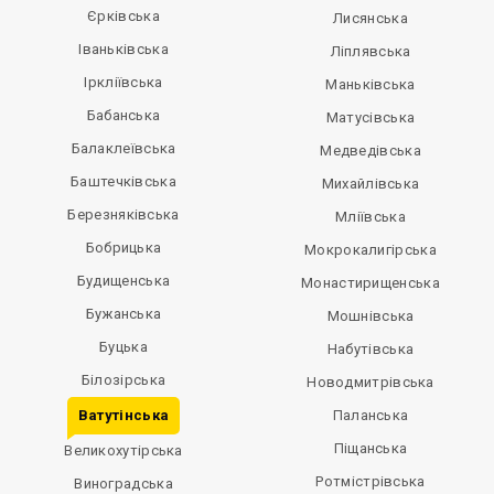
Єрківська
Лисянська
Іваньківська
Ліплявська
Іркліївська
Маньківська
Бабанська
Матусівська
Балаклеївська
Медведівська
Баштечківська
Михайлівська
Березняківська
Мліївська
Бобрицька
Мокрокалигірська
Будищенська
Монастирищенська
Бужанська
Мошнівська
Буцька
Набутівська
Білозірська
Новодмитрівська
Ватутінська
Паланська
Піщанська
Великохутірська
Ротмістрівська
Виноградська