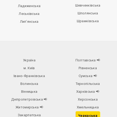
Шевченківська
Ладижинська
Шполянська
Леськівська
Шрамківська
Лип’янська
Україна
Полтавська
📢
м. Київ
Рівненська
Івано-Франківська
Сумська
📢
Волинська
Тернопільська
Вінницька
Харківська
📢
Дніпропетровська
📢
Херсонська
Житомирська
📢
Хмельницька
Закарпатська
Черкаська