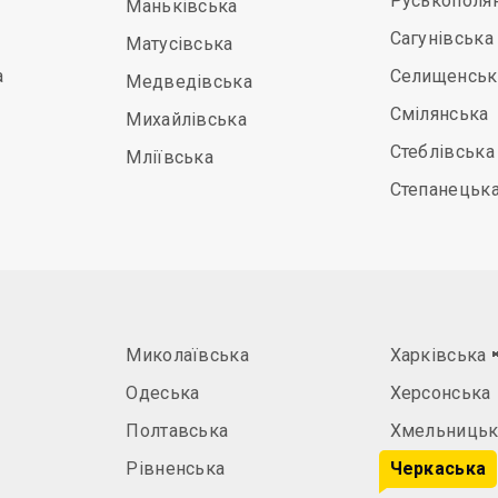
Руськополя
Маньківська
Сагунівська
Матусівська
а
Селищенськ
Медведівська
Смілянська
Михайлівська
Стеблівська
Мліївська
Степанецьк
Миколаївська
Харківська
Одеська
Херсонська
Полтавська
Хмельницьк
Рівненська
Черкаська