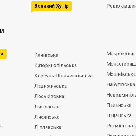
Великий Хутір
Рецюківщи
ди
ка
Мокрокалиг
Канівська
Монастирищ
Катеринопільська
Мошнівська
Корсунь-Шевченківська
Набутівська
Ладижинська
Новодмитрі
Леськівська
Паланська
Лип’янська
Піщанська
Лисянська
а
Ротмістрівс
Ліплявська