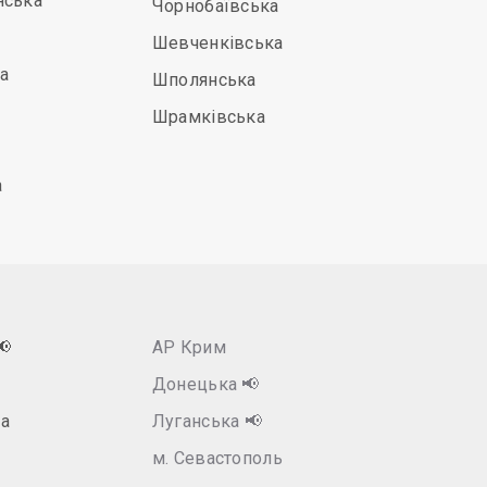
нська
Чорнобаївська
Шевченківська
а
Шполянська
Шрамківська
а
📢
АР Крим
Донецька
📢
а
Луганська
📢
м. Севастополь