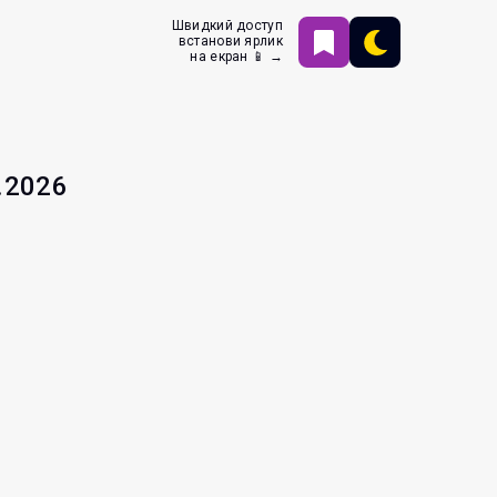
Швидкий доступ
встанови ярлик
на екран 📱 →
.2026