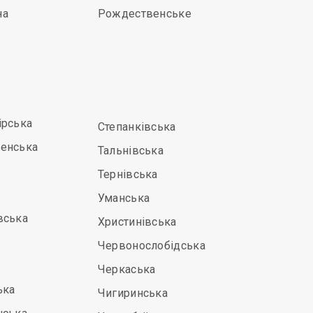
на
Рождественське
ірська
Степанківська
енська
Тальнівська
Тернівська
Уманська
вська
Христинівська
Червонослобідська
Черкаська
ька
Чигиринська