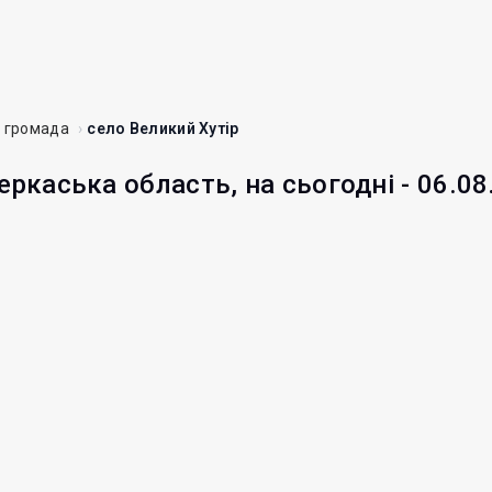
а громада
село Великий Хутір
еркаська область, на сьогодні - 06.08