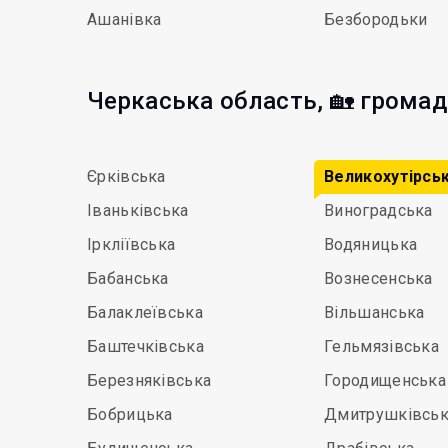
Ашанівка
Безбородьки
Черкаська область, 🏡 грома
Єрківська
Великохутірсь
Іваньківська
Виноградська
Іркліївська
Водяницька
Бабанська
Вознесенська
Балаклеївська
Вільшанська
Баштечківська
Гельмязівська
Березняківська
Городищенська
Бобрицька
Дмитрушківськ