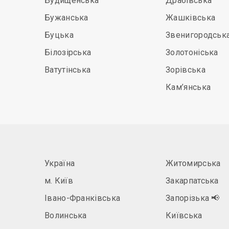
Будищенська
Драбівська
Бужанська
Жашківська
Буцька
Звенигородськ
Білозірська
Золотоніська
Ватутінська
Зорівська
Кам’янська
Україна
Житомирська
м. Київ
Закарпатська
Івано-Франківська
Запорізька
📢
Волинська
Київська