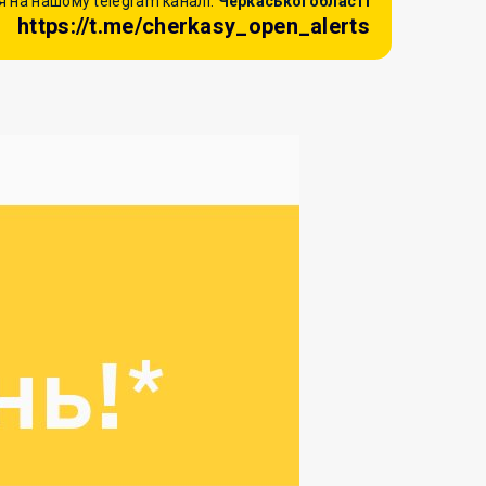
 на нашому telegram каналі:
Черкаської області
https://t.me/cherkasy_open_alerts