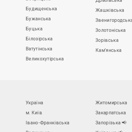
Драбівська
Будищенська
Жашківська
Бужанська
Звенигородськ
Буцька
Золотоніська
Білозірська
Зорівська
Ватутінська
Кам’янська
Великохутірська
Україна
Житомирська
м. Київ
Закарпатська
Івано-Франківська
Запорізька
📢