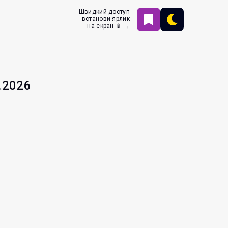
Швидкий доступ
встанови ярлик
на екран 📱 →
.2026