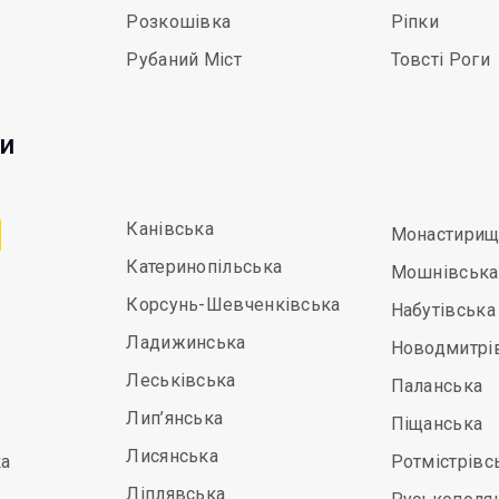
Розкошівка
Ріпки
Рубаний Міст
Товсті Роги
ди
Канівська
Монастирищ
Катеринопільська
Мошнівська
Корсунь-Шевченківська
Набутівська
Ладижинська
Новодмитрі
Леськівська
Паланська
Лип’янська
Піщанська
Лисянська
а
Ротмістрівс
Ліплявська