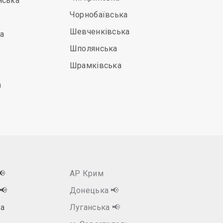
нська
Чорнобаївська
Шевченківська
а
Шполянська
Шрамківська
а
📢
АР Крим
📢
Донецька
📢
а
Луганська
📢