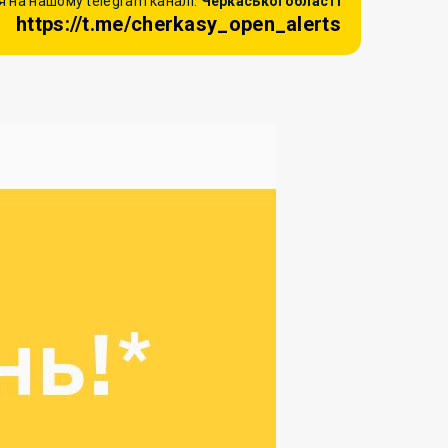
 на нашому telegram каналі:
Черкаської області
https://t.me/cherkasy_open_alerts