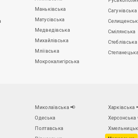
Руськополя
Маньківська
Сагунівська
Матусівська
а
Селищенськ
Медведівська
Смілянська
Михайлівська
Стеблівська
Мліївська
Степанецьк
Мокрокалигірська
Миколаївська
📢
Харківська
Одеська
Херсонська
Полтавська
Хмельницьк