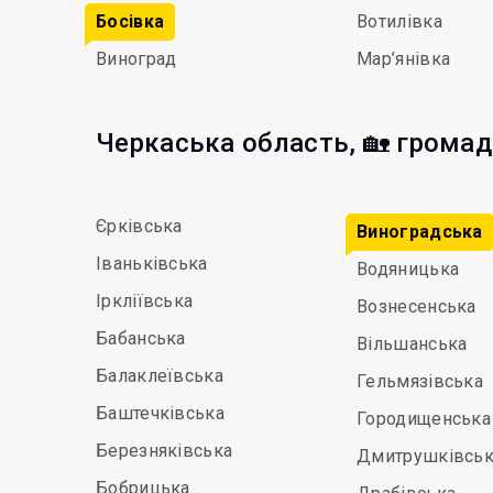
Босівка
Вотилівка
Виноград
Мар’янівка
Черкаська область, 🏡 грома
Єрківська
Виноградська
Іваньківська
Водяницька
Іркліївська
Вознесенська
Бабанська
Вільшанська
Балаклеївська
Гельмязівська
Баштечківська
Городищенська
Березняківська
Дмитрушківськ
Бобрицька