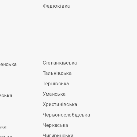
Федюківка
Степанківська
енська
Тальнівська
Тернівська
Уманська
вська
Христинівська
Червонослобідська
Черкаська
ька
Чигиринська