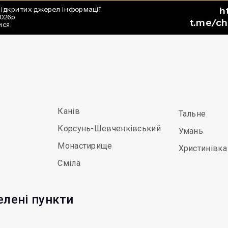
Канів
Тальне
Корсунь-Шевченківський
Умань
Монастирище
Христинівка
Сміла
елені пункти