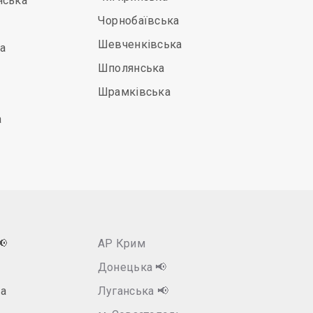
нська
Чорнобаївська
Шевченківська
а
Шполянська
Шрамківська
а
📢
АР Крим
Донецька
📢
а
Луганська
📢