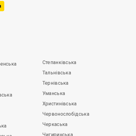
а
Степанківська
енська
Тальнівська
Тернівська
Уманська
вська
Христинівська
Червонослобідська
Черкаська
ька
Чигиринська