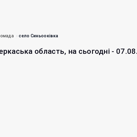
ромада
село Синьооківка
еркаська область, на сьогодні - 07.08