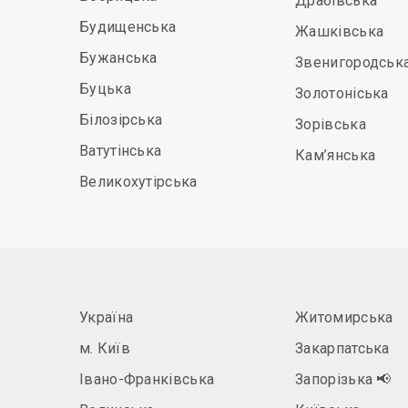
Драбівська
Будищенська
Жашківська
Бужанська
Звенигородськ
Буцька
Золотоніська
Білозірська
Зорівська
Ватутінська
Кам’янська
Великохутірська
Україна
Житомирська
м. Київ
Закарпатська
Івано-Франківська
Запорізька
📢