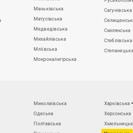
Руськополя
Маньківська
Сагунівська
Матусівська
а
Селищенськ
Медведівська
Смілянська
Михайлівська
Стеблівська
Мліївська
Степанецьк
Мокрокалигірська
Миколаївська
Харківська
Одеська
Херсонська
Полтавська
Хмельницьк