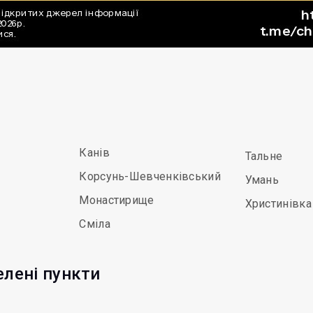
Канів
Тальне
Корсунь-Шевченківський
Умань
Монастирище
Христинівка
Сміла
елені пункти