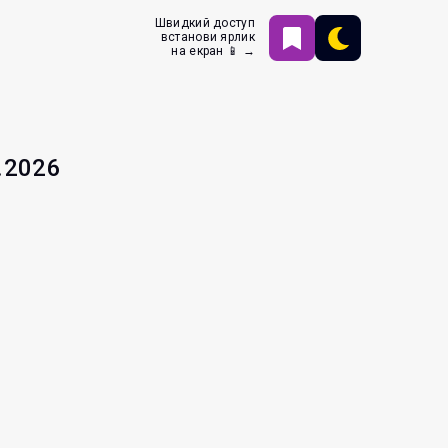
Швидкий доступ
встанови ярлик
на екран 📱 →
.2026