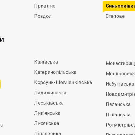
Привітне
Синьооківк
Роздол
Степове
ди
Канівська
Монастирищ
Катеринопільська
Мошнівська
Корсунь-Шевченківська
Набутівська
Ладижинська
Новодмитрі
Леськівська
Паланська
Лип’янська
Піщанська
Лисянська
а
Ротмістрівс
Ліплявська