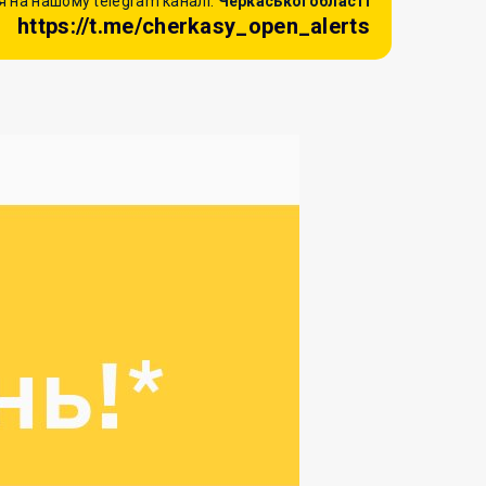
 на нашому telegram каналі:
Черкаської області
https://t.me/cherkasy_open_alerts