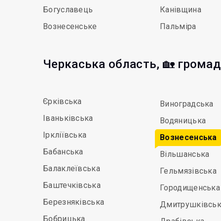
Богуславець
Канівщина
Вознесенське
Пальміра
Черкаська область, 🏡 грома
Єрківська
Виноградська
Іваньківська
Водяницька
Іркліївська
Вознесенська
Бабанська
Вільшанська
Балаклеївська
Гельмязівська
Баштечківська
Городищенська
Березняківська
Дмитрушківськ
Бобрицька