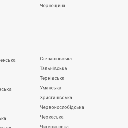
Чернещина
Степанківська
енська
Тальнівська
Тернівська
Уманська
вська
Христинівська
Червонослобідська
Черкаська
ька
Чигиринська