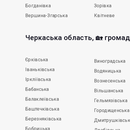
Богданівка
Зорівка
Вершина-Згарська
Квітневе
Черкаська область, 🏡 грома
Єрківська
Виноградська
Іваньківська
Водяницька
Іркліївська
Вознесенська
Бабанська
Вільшанська
Балаклеївська
Гельмязівська
Баштечківська
Городищенська
Березняківська
Дмитрушківськ
Бобрицька