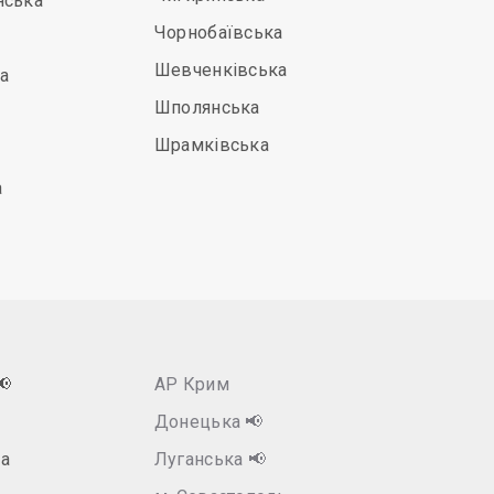
нська
Чорнобаївська
Шевченківська
а
Шполянська
Шрамківська
а
📢
АР Крим
Донецька
📢
а
Луганська
📢