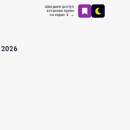
Швидкий доступ
встанови ярлик
на екран 📱 →
.2026