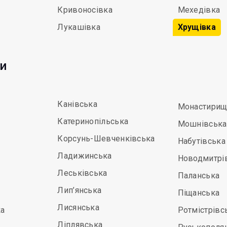
Кривоносівка
Мехедівка
Лукашівка
Хрущівка
ди
Канівська
Монастирищ
Катеринопільська
Мошнівська
Корсунь-Шевченківська
Набутівська
Ладижинська
Новодмитрі
Леськівська
Паланська
Лип’янська
Піщанська
Лисянська
а
Ротмістрівс
Ліплявська