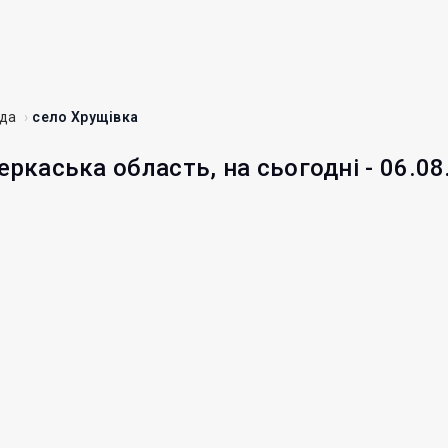
ада
село Хрущівка
еркаська область, на сьогодні - 06.08