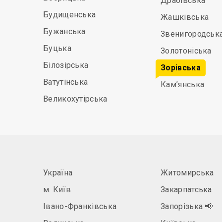
Драбівська
Будищенська
Жашківська
Бужанська
Звенигородськ
Буцька
Золотоніська
Білозірська
Зорівська
Ватутінська
Кам’янська
Великохутірська
Україна
Житомирська
м. Київ
Закарпатська
Івано-Франківська
Запорізька
📢