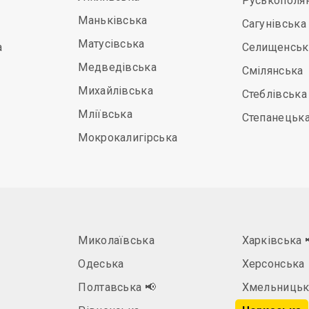
Руськополя
Маньківська
Сагунівська
Матусівська
а
Селищенськ
Медведівська
Смілянська
Михайлівська
Стеблівська
Мліївська
Степанецьк
Мокрокалигірська
Миколаївська
Харківська
Одеська
Херсонська
Полтавська
📢
Хмельницьк