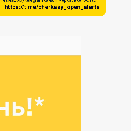
 на нашому telegram каналі:
Черкаської області
https://t.me/cherkasy_open_alerts