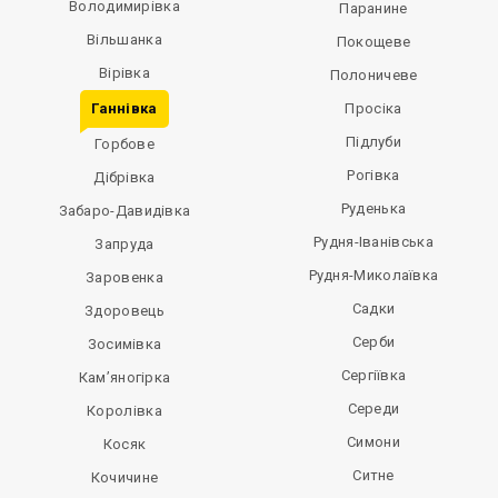
Володимирівка
Паранине
Вільшанка
Покощеве
Вірівка
Полоничеве
Ганнівка
Просіка
Підлуби
Горбове
Рогівка
Дібрівка
Руденька
Забаро-Давидівка
Рудня-Іванівська
Запруда
Рудня-Миколаївка
Заровенка
Садки
Здоровець
Серби
Зосимівка
Сергіївка
Кам’яногірка
Середи
Королівка
Симони
Косяк
Ситне
Кочичине