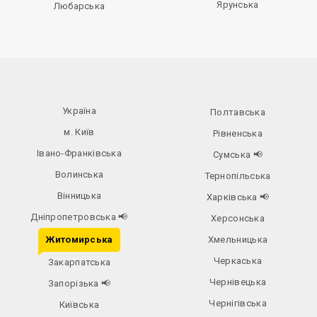
Ярунська
Любарська
Україна
Полтавська
м. Київ
Рівненська
Івано-Франківська
Сумська
📢
Волинська
Тернопільська
Вінницька
Харківська
📢
Дніпропетровська
📢
Херсонська
Житомирська
Хмельницька
Черкаська
Закарпатська
Чернівецька
Запорізька
📢
Чернігівська
Київська