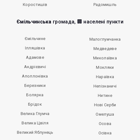
Коростишів
Радомишль
Ємільчинська
громада, 🏢 населені пункти
Ємільчине
Малоглумчанка
Ілляшівка
Медведеве
Адамове
Миколаївка
Андрієвичі
Мокляки
Аполлонівка
Нараївка
Березники
Непізнаничі
Болярка
Нитине
Брідок
Нові Серби
Велика Глумча
Омелуша
Велика Цвіля
Осова
Великий Яблунець
Осівка