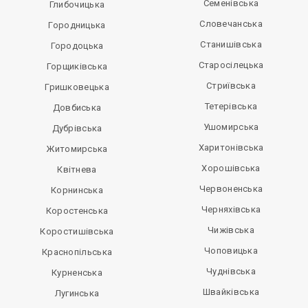
Семенівська
Глибочицька
Словечанська
Городницька
Станишівська
Городоцька
Старосілецька
Горщиківська
Стриївська
Гришковецька
Тетерівська
Довбиська
Ушомирська
Дубрівська
Харитонівська
Житомирська
Хорошівська
Квітнева
Червоненська
Корнинська
Черняхівська
Коростенська
Чижівська
Коростишівська
Чоповицька
Краснопільська
Чуднівська
Курненська
Швайківська
Лугинська