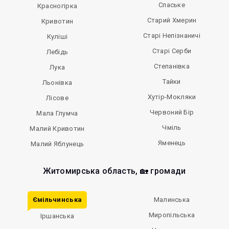
Спаське
Красногірка
Старий Хмерин
Кривотин
Старі Непізнаничі
Куліші
Старі Серби
Лебідь
Степанівка
Лука
Тайки
Льонівка
Хутір-Мокляки
Лісове
Червоний Бір
Мала Глумча
Чміль
Малий Кривотин
Яменець
Малий Яблунець
Житомирська область, 🏡 громади
Ємільчинська
Малинська
Миропільська
Іршанська