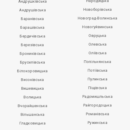
Народицька
Андрушківська
Новоборівська
Андрушівська
Новоград-Волинська
Баранівська
Новогуйвинська
Барашівська
Овруцька
Бердичівська
Олевська
Березівська
Оліївська
Брониківська
Попільнянська
Брусилівська
Потіївська
Білокоровицька
Пулинська
Високівська
Піщівська
Вишевицька
Радомишльська
Волицька
Райгородоцька
Вчорайшенська
Романівська
Вільшанська
Ружинська
Гладковицька