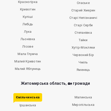
Красногірка
Спаське
Кривотин
Старий Хмерин
Куліші
Старі Непізнаничі
Лебідь
Старі Серби
Лука
Степанівка
Льонівка
Тайки
Лісове
Хутір-Мокляки
Мала Глумча
Червоний Бір
Малий Кривотин
Чміль
Малий Яблунець
Яменець
Житомирська область, 🏡 громади
Ємільчинська
Малинська
Миропільська
Іршанська