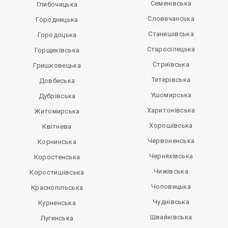
Семенівська
Глибочицька
Словечанська
Городницька
Станишівська
Городоцька
Старосілецька
Горщиківська
Стриївська
Гришковецька
Тетерівська
Довбиська
Ушомирська
Дубрівська
Харитонівська
Житомирська
Хорошівська
Квітнева
Червоненська
Корнинська
Черняхівська
Коростенська
Чижівська
Коростишівська
Чоповицька
Краснопільська
Чуднівська
Курненська
Швайківська
Лугинська