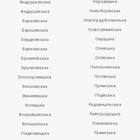
Народицька
Андрушківська
Новоборівська
Андрушівська
Новоград-Волинська
Баранівська
Новогуйвинська
Барашівська
Овруцька
Бердичівська
Олевська
Березівська
Оліївська
Брониківська
Попільнянська
Брусилівська
Потіївська
Білокоровицька
Пулинська
Високівська
Піщівська
Вишевицька
Радомишльська
Волицька
Райгородоцька
Вчорайшенська
Романівська
Вільшанська
Ружинська
Гладковицька