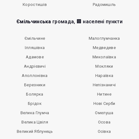
Коростишів
Радомишль
Ємільчинська
громада, 🏢 населені пункти
Ємільчине
Малоглумчанка
Ілляшівка
Медведеве
Адамове
Миколаївка
Андрієвичі
Мокляки
Аполлонівка
Нараївка
Березники
Непізнаничі
Болярка
Нитине
Брідок
Нові Серби
Велика Глумча
Омелуша
Велика Цвіля
Осова
Великий Яблунець
Осівка