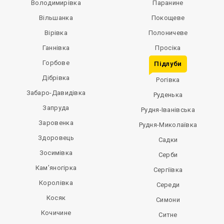
Володимирівка
Паранине
Вільшанка
Покощеве
Вірівка
Полоничеве
Ганнівка
Просіка
Горбове
Підлуби
Дібрівка
Рогівка
Забаро-Давидівка
Руденька
Запруда
Рудня-Іванівська
Заровенка
Рудня-Миколаївка
Здоровець
Садки
Зосимівка
Серби
Кам’яногірка
Сергіївка
Королівка
Середи
Косяк
Симони
Кочичине
Ситне