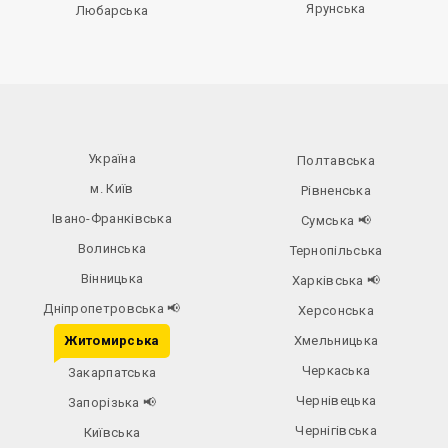
Ярунська
Любарська
Україна
Полтавська
м. Київ
Рівненська
Івано-Франківська
Сумська
📢
Волинська
Тернопільська
Вінницька
Харківська
📢
Дніпропетровська
📢
Херсонська
Житомирська
Хмельницька
Черкаська
Закарпатська
Чернівецька
Запорізька
📢
Чернігівська
Київська