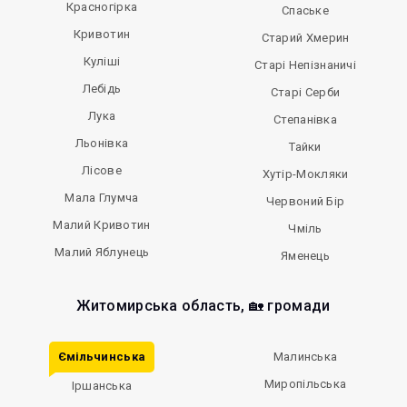
Красногірка
Спаське
Кривотин
Старий Хмерин
Куліші
Старі Непізнаничі
Лебідь
Старі Серби
Лука
Степанівка
Льонівка
Тайки
Лісове
Хутір-Мокляки
Мала Глумча
Червоний Бір
Малий Кривотин
Чміль
Малий Яблунець
Яменець
Житомирська область, 🏡 громади
Ємільчинська
Малинська
Миропільська
Іршанська