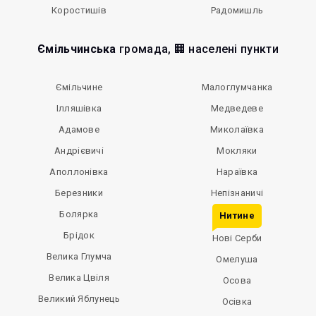
Коростишів
Радомишль
Ємільчинська
громада, 🏢 населені пункти
Ємільчине
Малоглумчанка
Ілляшівка
Медведеве
Адамове
Миколаївка
Андрієвичі
Мокляки
Аполлонівка
Нараївка
Березники
Непізнаничі
Болярка
Нитине
Брідок
Нові Серби
Велика Глумча
Омелуша
Велика Цвіля
Осова
Великий Яблунець
Осівка