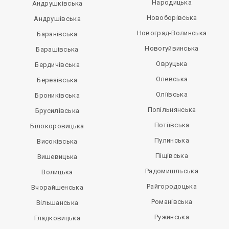
Народицька
Андрушківська
Новоборівська
Андрушівська
Новоград-Волинська
Баранівська
Новогуйвинська
Барашівська
Овруцька
Бердичівська
Олевська
Березівська
Оліївська
Брониківська
Попільнянська
Брусилівська
Потіївська
Білокоровицька
Пулинська
Високівська
Піщівська
Вишевицька
Радомишльська
Волицька
Райгородоцька
Вчорайшенська
Романівська
Вільшанська
Ружинська
Гладковицька