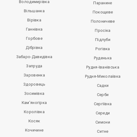
Володимирівка
Паранине
Вільшанка
Покощеве
Вірівка
Полоничеве
Ганнівка
Просіка
Горбове
Підлуби
Дібрівка
Рогівка
Забаро-Давидівка
Руденька
Запруда
Рудня-Іванівська
Заровенка
Рудня-Миколаївка
Здоровець
Садки
Зосимівка
Серби
Кам’яногірка
Сергіївка
Королівка
Середи
Косяк
Симони
Кочичине
Ситне