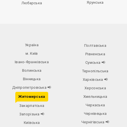
Ярунська
Любарська
Україна
Полтавська
м. Київ
Рівненська
Івано-Франківська
Сумська
📢
Волинська
Тернопільська
Вінницька
Харківська
📢
Дніпропетровська
📢
Херсонська
Житомирська
Хмельницька
Черкаська
Закарпатська
Чернівецька
Запорізька
📢
Чернігівська
📢
Київська