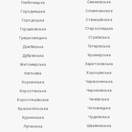
Семенівська
Глибочицька
Словечанська
Городницька
Станишівська
Городоцька
Старосілецька
Горщиківська
Стриївська
Гришковецька
Тетерівська
Довбиська
Ушомирська
Дубрівська
Харитонівська
Житомирська
Хорошівська
Квітнева
Червоненська
Корнинська
Черняхівська
Коростенська
Чижівська
Коростишівська
Чоповицька
Краснопільська
Чуднівська
Курненська
Швайківська
Лугинська