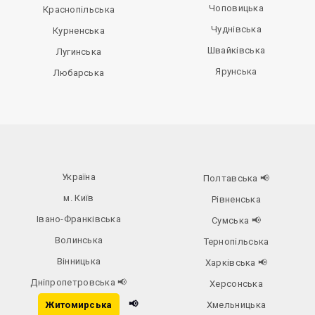
Чоповицька
Краснопільська
Чуднівська
Курненська
Швайківська
Лугинська
Ярунська
Любарська
Україна
Полтавська
📢
м. Київ
Рівненська
Івано-Франківська
Сумська
📢
Волинська
Тернопільська
Вінницька
Харківська
📢
Дніпропетровська
📢
Херсонська
📢
Житомирська
Хмельницька