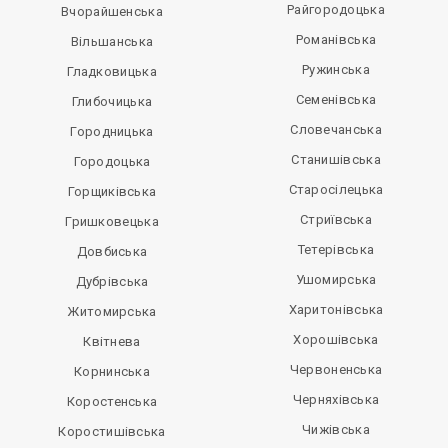
Райгородоцька
Вчорайшенська
Романівська
Вільшанська
Ружинська
Гладковицька
Семенівська
Глибочицька
Словечанська
Городницька
Станишівська
Городоцька
Старосілецька
Горщиківська
Стриївська
Гришковецька
Тетерівська
Довбиська
Ушомирська
Дубрівська
Харитонівська
Житомирська
Хорошівська
Квітнева
Червоненська
Корнинська
Черняхівська
Коростенська
Чижівська
Коростишівська