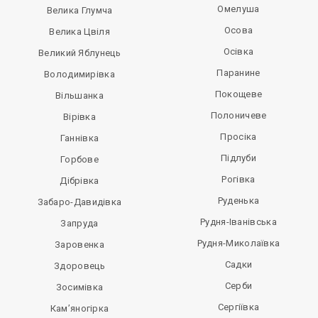
Омелуша
Велика Глумча
Осова
Велика Цвіля
Осівка
Великий Яблунець
Паранине
Володимирівка
Покощеве
Вільшанка
Полоничеве
Вірівка
Просіка
Ганнівка
Підлуби
Горбове
Рогівка
Дібрівка
Руденька
Забаро-Давидівка
Рудня-Іванівська
Запруда
Рудня-Миколаївка
Заровенка
Садки
Здоровець
Серби
Зосимівка
Сергіївка
Кам’яногірка