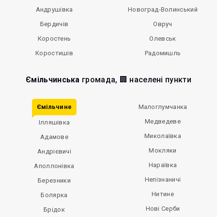
Андрушівка
Новоград-Волинський
Бердичів
Овруч
Коростень
Олевськ
Коростишів
Радомишль
Ємільчинська
громада, 🏢 населені пункти
Ємільчине
Малоглумчанка
Медведеве
Ілляшівка
Миколаївка
Адамове
Мокляки
Андрієвичі
Нараївка
Аполлонівка
Непізнаничі
Березники
Нитине
Болярка
Нові Серби
Брідок