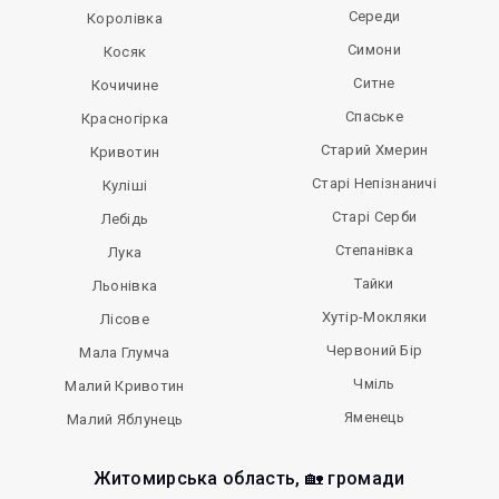
Середи
Королівка
Симони
Косяк
Ситне
Кочичине
Спаське
Красногірка
Старий Хмерин
Кривотин
Старі Непізнаничі
Куліші
Старі Серби
Лебідь
Степанівка
Лука
Тайки
Льонівка
Хутір-Мокляки
Лісове
Червоний Бір
Мала Глумча
Чміль
Малий Кривотин
Яменець
Малий Яблунець
Житомирська область, 🏡 громади