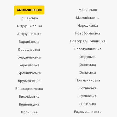
Ємільчинська
Малинська
Миропільська
Іршанська
Народицька
Андрушківська
Новоборівська
Андрушівська
Новоград-Волинська
Баранівська
Новогуйвинська
Барашівська
Овруцька
Бердичівська
Олевська
Березівська
Оліївська
Брониківська
Попільнянська
Брусилівська
Потіївська
Білокоровицька
Пулинська
Високівська
Піщівська
Вишевицька
Радомишльська
Волицька