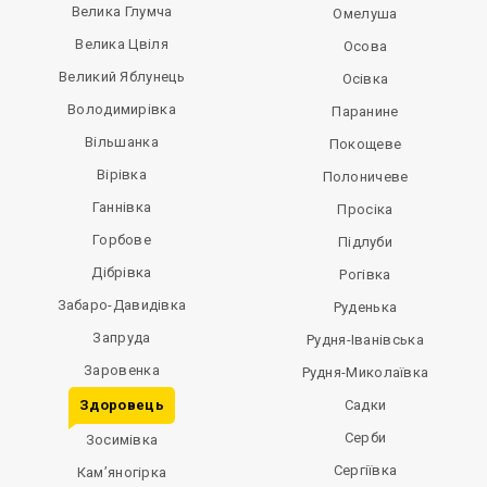
Велика Глумча
Омелуша
Велика Цвіля
Осова
Великий Яблунець
Осівка
Володимирівка
Паранине
Вільшанка
Покощеве
Вірівка
Полоничеве
Ганнівка
Просіка
Горбове
Підлуби
Дібрівка
Рогівка
Забаро-Давидівка
Руденька
Запруда
Рудня-Іванівська
Заровенка
Рудня-Миколаївка
Здоровець
Садки
Серби
Зосимівка
Сергіївка
Кам’яногірка