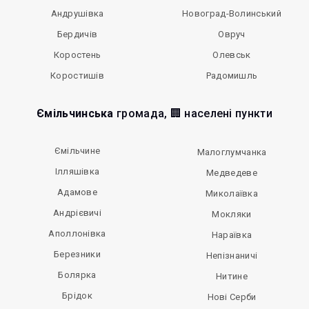
Андрушівка
Новоград-Волинський
Бердичів
Овруч
Коростень
Олевськ
Коростишів
Радомишль
Ємільчинська
громада, 🏢 населені пункти
Ємільчине
Малоглумчанка
Ілляшівка
Медведеве
Адамове
Миколаївка
Андрієвичі
Мокляки
Аполлонівка
Нараївка
Березники
Непізнаничі
Болярка
Нитине
Брідок
Нові Серби