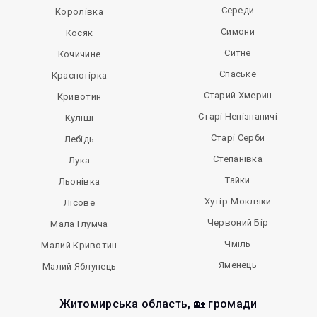
Середи
Королівка
Симони
Косяк
Ситне
Кочичине
Спаське
Красногірка
Старий Хмерин
Кривотин
Старі Непізнаничі
Куліші
Старі Серби
Лебідь
Степанівка
Лука
Тайки
Льонівка
Хутір-Мокляки
Лісове
Червоний Бір
Мала Глумча
Чміль
Малий Кривотин
Яменець
Малий Яблунець
Житомирська область, 🏡 громади