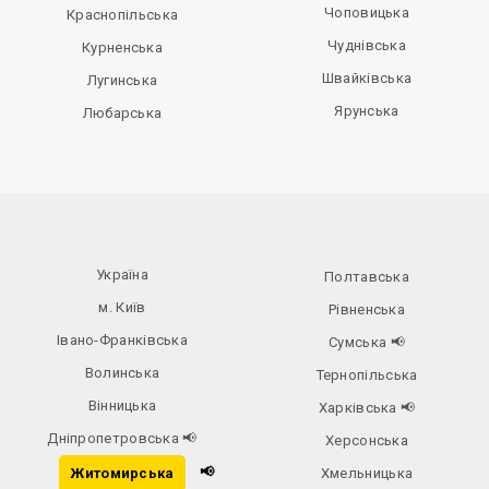
Чоповицька
Краснопільська
Чуднівська
Курненська
Швайківська
Лугинська
Ярунська
Любарська
Україна
Полтавська
м. Київ
Рівненська
Івано-Франківська
Сумська
📢
Волинська
Тернопільська
Вінницька
Харківська
📢
Дніпропетровська
📢
Херсонська
📢
Житомирська
Хмельницька