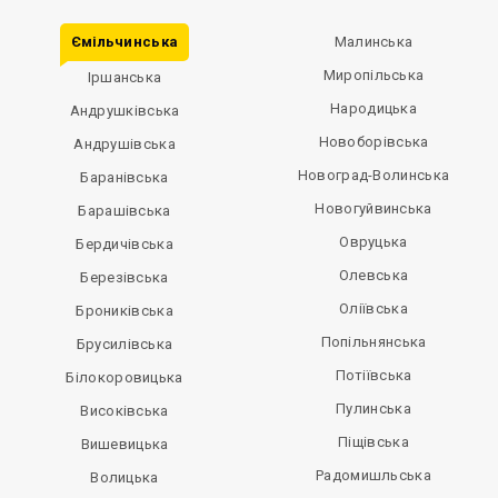
Ємільчинська
Малинська
Миропільська
Іршанська
Народицька
Андрушківська
Новоборівська
Андрушівська
Новоград-Волинська
Баранівська
Новогуйвинська
Барашівська
Овруцька
Бердичівська
Олевська
Березівська
Оліївська
Брониківська
Попільнянська
Брусилівська
Потіївська
Білокоровицька
Пулинська
Високівська
Піщівська
Вишевицька
Радомишльська
Волицька