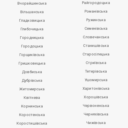
Райгородоцька
Вчорайшенська
Романівська
Вільшанська
Ружинська
Гладковицька
Семенівська
Глибочицька
Словечанська
Городницька
Станишівська
Городоцька
Старосілецька
Горщиківська
Стриївська
Гришковецька
Тетерівська
Довбиська
Ушомирська
Дубрівська
Харитонівська
Житомирська
Хорошівська
Квітнева
Червоненська
Корнинська
Черняхівська
Коростенська
Чижівська
Коростишівська