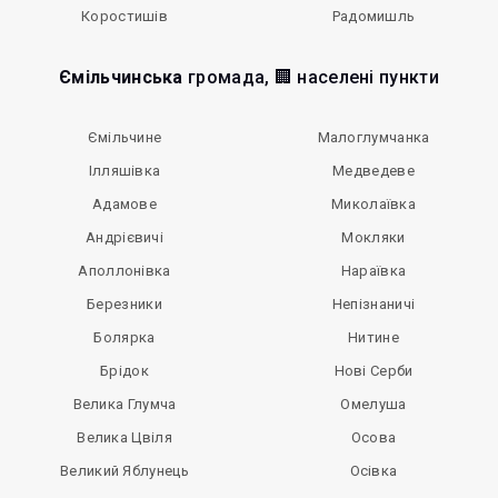
Коростишів
Радомишль
Ємільчинська
громада, 🏢 населені пункти
Ємільчине
Малоглумчанка
Ілляшівка
Медведеве
Адамове
Миколаївка
Андрієвичі
Мокляки
Аполлонівка
Нараївка
Березники
Непізнаничі
Болярка
Нитине
Брідок
Нові Серби
Велика Глумча
Омелуша
Велика Цвіля
Осова
Великий Яблунець
Осівка