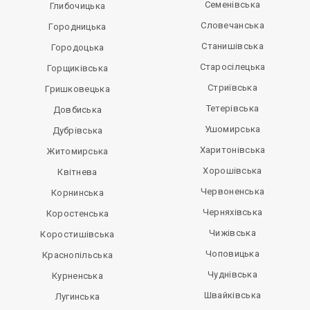
Семенівська
Глибочицька
Словечанська
Городницька
Станишівська
Городоцька
Старосілецька
Горщиківська
Стриївська
Гришковецька
Тетерівська
Довбиська
Ушомирська
Дубрівська
Харитонівська
Житомирська
Хорошівська
Квітнева
Червоненська
Корнинська
Черняхівська
Коростенська
Чижівська
Коростишівська
Чоповицька
Краснопільська
Чуднівська
Курненська
Швайківська
Лугинська