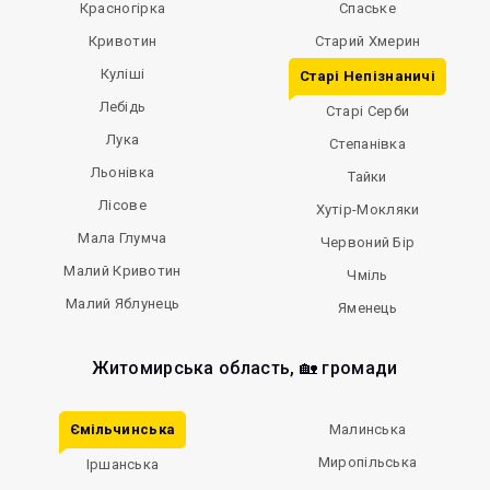
Красногірка
Спаське
Кривотин
Старий Хмерин
Куліші
Старі Непізнаничі
Лебідь
Старі Серби
Лука
Степанівка
Льонівка
Тайки
Лісове
Хутір-Мокляки
Мала Глумча
Червоний Бір
Малий Кривотин
Чміль
Малий Яблунець
Яменець
Житомирська область, 🏡 громади
Ємільчинська
Малинська
Миропільська
Іршанська