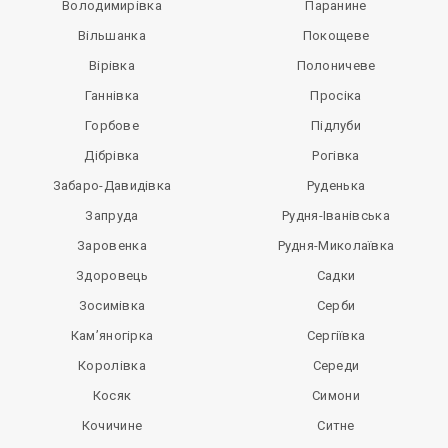
Володимирівка
Паранине
Вільшанка
Покощеве
Вірівка
Полоничеве
Ганнівка
Просіка
Горбове
Підлуби
Дібрівка
Рогівка
Забаро-Давидівка
Руденька
Запруда
Рудня-Іванівська
Заровенка
Рудня-Миколаївка
Здоровець
Садки
Зосимівка
Серби
Кам’яногірка
Сергіївка
Королівка
Середи
Косяк
Симони
Кочичине
Ситне