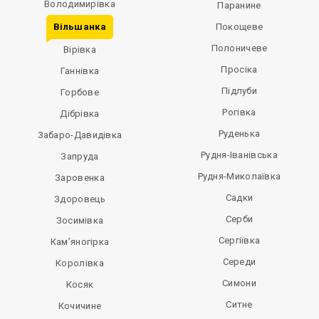
Володимирівка
Паранине
Вільшанка
Покощеве
Полоничеве
Вірівка
Просіка
Ганнівка
Підлуби
Горбове
Рогівка
Дібрівка
Руденька
Забаро-Давидівка
Рудня-Іванівська
Запруда
Рудня-Миколаївка
Заровенка
Садки
Здоровець
Серби
Зосимівка
Сергіївка
Кам’яногірка
Середи
Королівка
Симони
Косяк
Ситне
Кочичине