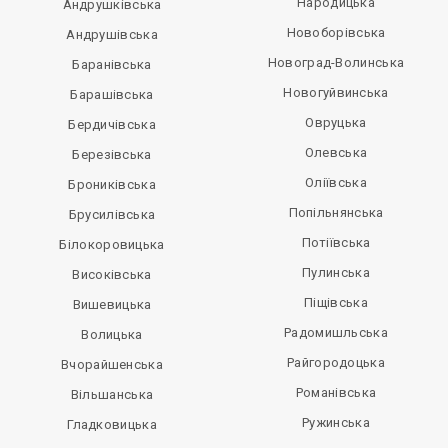
Народицька
Андрушківська
Новоборівська
Андрушівська
Новоград-Волинська
Баранівська
Новогуйвинська
Барашівська
Овруцька
Бердичівська
Олевська
Березівська
Оліївська
Брониківська
Попільнянська
Брусилівська
Потіївська
Білокоровицька
Пулинська
Високівська
Піщівська
Вишевицька
Радомишльська
Волицька
Райгородоцька
Вчорайшенська
Романівська
Вільшанська
Ружинська
Гладковицька