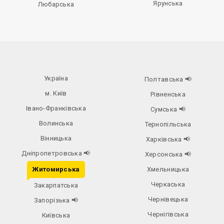
Ярунська
Любарська
Україна
Полтавська
📢
м. Київ
Рівненська
Івано-Франківська
Сумська
📢
Волинська
Тернопільська
Вінницька
Харківська
📢
Дніпропетровська
📢
Херсонська
📢
Житомирська
Хмельницька
Черкаська
Закарпатська
Чернівецька
Запорізька
📢
Чернігівська
Київська