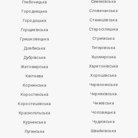
Семенівська
Глибочицька
Словечанська
Городницька
Станишівська
Городоцька
Старосілецька
Горщиківська
Стриївська
Гришковецька
Тетерівська
Довбиська
Ушомирська
Дубрівська
Харитонівська
Житомирська
Хорошівська
Квітнева
Червоненська
Корнинська
Черняхівська
Коростенська
Чижівська
Коростишівська
Чоповицька
Краснопільська
Чуднівська
Курненська
Швайківська
Лугинська