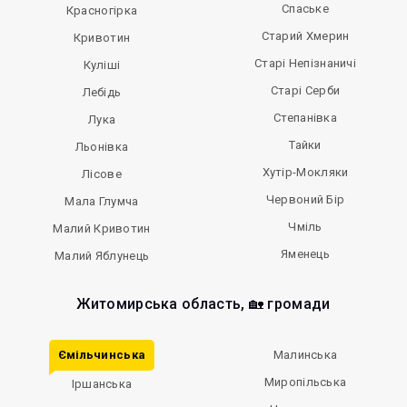
Спаське
Красногірка
Старий Хмерин
Кривотин
Старі Непізнаничі
Куліші
Старі Серби
Лебідь
Степанівка
Лука
Тайки
Льонівка
Хутір-Мокляки
Лісове
Червоний Бір
Мала Глумча
Чміль
Малий Кривотин
Яменець
Малий Яблунець
Житомирська область, 🏡 громади
Ємільчинська
Малинська
Миропільська
Іршанська