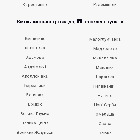
Коростишів
Радомишль
Ємільчинська
громада, 🏢 населені пункти
Ємільчине
Малоглумчанка
Ілляшівка
Медведеве
Адамове
Миколаївка
Андрієвичі
Мокляки
Аполлонівка
Нараївка
Березники
Непізнаничі
Болярка
Нитине
Брідок
Нові Серби
Велика Глумча
Омелуша
Велика Цвіля
Осова
Великий Яблунець
Осівка