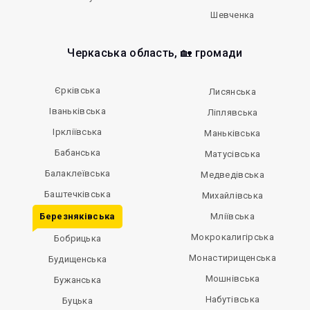
Шевченка
Черкаська область, 🏡 громади
Єрківська
Лисянська
Іваньківська
Ліплявська
Іркліївська
Маньківська
Бабанська
Матусівська
Балаклеївська
Медведівська
Баштечківська
Михайлівська
Березняківська
Мліївська
Мокрокалигірська
Бобрицька
Монастирищенська
Будищенська
Мошнівська
Бужанська
Набутівська
Буцька