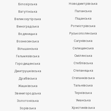
Новодмитрівська
Білозірська
Паланська
Ватутінська
Піщанська
Великохутірська
Ротмістрівська
Виноградська
Руськополянська
Водяницька
Сагунівська
Вознесенська
Селищенська
Вільшанська
Смілянська
Гельмязівська
Стеблівська
Городищенська
Степанецька
Дмитрушківська
Степанківська
Драбівська
Тальнівська
Жашківська
Тернівська
Звенигородська
Уманська
Золотоніська
Христинівська
Зорівська