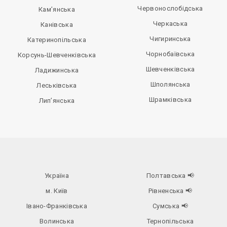
Червонослобідська
Кам’янська
Черкаська
Канівська
Чигиринська
Катеринопільська
Чорнобаївська
Корсунь-Шевченківська
Шевченківська
Ладижинська
Шполянська
Леськівська
Шрамківська
Лип’янська
Україна
Полтавська
📢
м. Київ
Рівненська
📢
Івано-Франківська
Сумська
📢
Волинська
Тернопільська