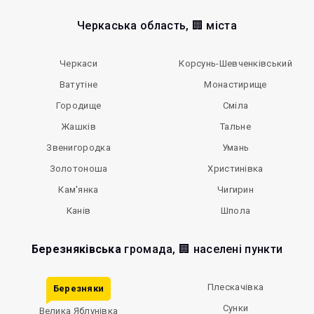
Черкаська область, 🏢 міста
Черкаси
Корсунь-Шевченківський
Ватутіне
Монастирище
Городище
Сміла
Жашків
Тальне
Звенигородка
Умань
Золотоноша
Христинівка
Кам'янка
Чигирин
Канів
Шпола
Березняківська
громада, 🏢 населені пункти
Плескачівка
Березняки
Сунки
Велика Яблунівка