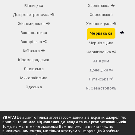
Вінницька
Харківська
📢
Дніпропетровська
📢
Херсонська
Житомирська
📢
Хмельницька
📢
Закарпатська
📢
Черкаська
Запорізька
📢
Чернівецька
Київська
📢
Чернігівська
📢
Кіровоградська
АР Крим
Львівська
Донецька
📢
Миколаївська
Луганська
📢
Одеська
м. Севастополь
УВАГА!
Цей сайт є тільки агрегатором даних з відкритих джерел "як
вони є", та
не має відношення до влади та енергопостачальників
.
Тому, на жаль, ми не зможемо Вам допомогти в питаннях по
відключенням світла, ми тільки агрегуємо інформацію й робимо