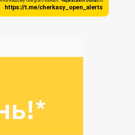
 на нашому telegram каналі:
Черкаської області
https://t.me/cherkasy_open_alerts