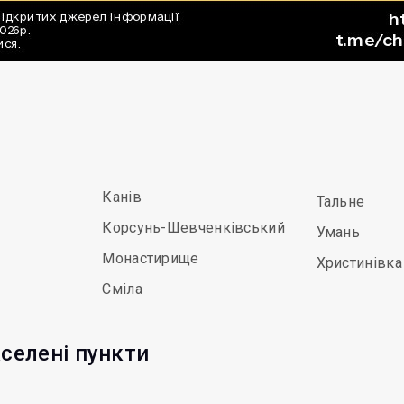
Канів
Тальне
Корсунь-Шевченківський
Умань
Монастирище
Христинівка
Сміла
аселені пункти