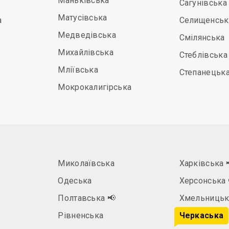
Маньківська
Сагунівська
Матусівська
а
Селищенськ
Медведівська
Смілянська
Михайлівська
Стеблівська
Мліївська
Степанецьк
Мокрокалигірська
Миколаївська
Харківська
Одеська
Херсонська
Полтавська
📢
Хмельницьк
Рівненська
Черкаська