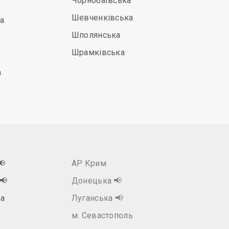
Чорнобаївська
Шевченківська
а
Шполянська
Шрамківська
а
📢
АР Крим
📢
Донецька
📢
а
Луганська
📢
м. Севастополь