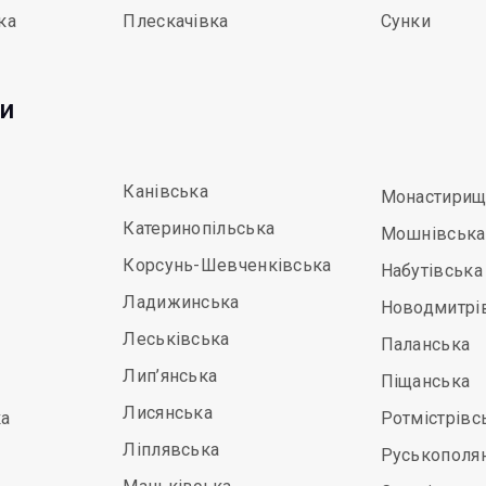
ка
Плескачівка
Сунки
ди
Канівська
Монастирищ
Катеринопільська
Мошнівська
Корсунь-Шевченківська
Набутівська
Ладижинська
Новодмитрі
Леськівська
Паланська
Лип’янська
Піщанська
Лисянська
а
Ротмістрівс
Ліплявська
Руськополя