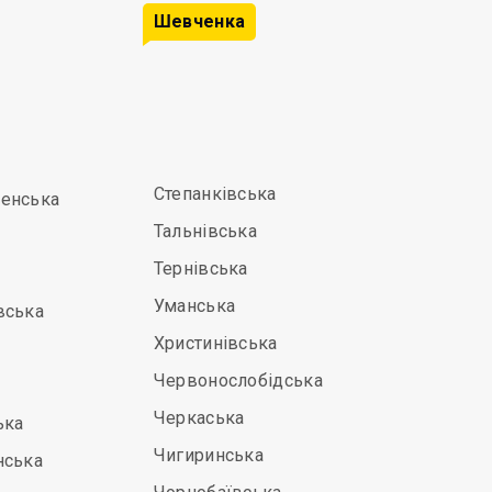
Шевченка
Степанківська
енська
Тальнівська
Тернівська
Уманська
вська
Христинівська
Червонослобідська
Черкаська
ька
Чигиринська
нська