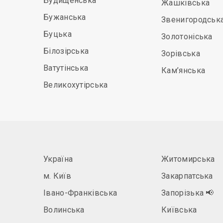
Будищенська
Жашківська
Бужанська
Звенигородськ
Буцька
Золотоніська
Білозірська
Зорівська
Ватутінська
Кам’янська
Великохутірська
Україна
Житомирська
м. Київ
Закарпатська
Івано-Франківська
Запорізька
📢
Волинська
Київська