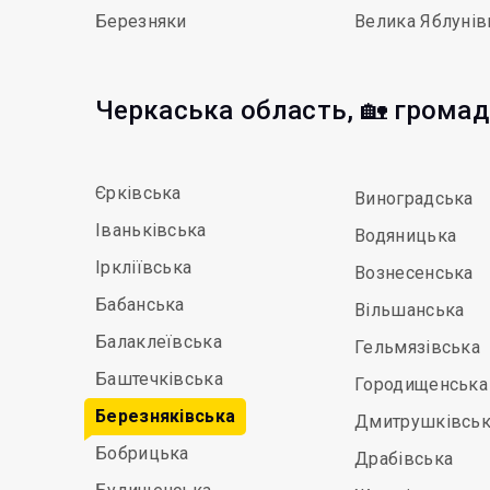
Березняки
Велика Яблунів
Черкаська область, 🏡 грома
Єрківська
Виноградська
Іваньківська
Водяницька
Іркліївська
Вознесенська
Бабанська
Вільшанська
Балаклеївська
Гельмязівська
Баштечківська
Городищенська
Березняківська
Дмитрушківськ
Бобрицька
Драбівська