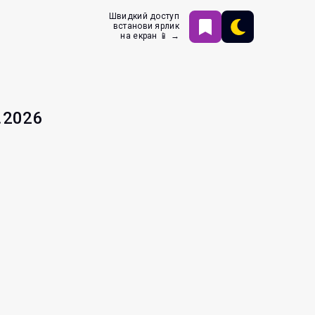
Швидкий доступ
встанови ярлик
на екран 📱 →
.2026