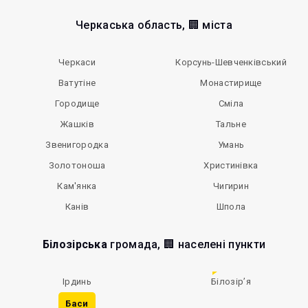
Черкаська область, 🏢 міста
Черкаси
Корсунь-Шевченківський
Ватутіне
Монастирище
Городище
Сміла
Жашків
Тальне
Звенигородка
Умань
Золотоноша
Христинівка
Кам'янка
Чигирин
Канів
Шпола
Білозірська
громада, 🏢 населені пункти
Ірдинь
Білозір’я
Баси