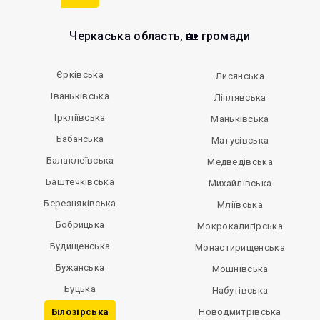
Черкаська область, 🏡 громади
Єрківська
Лисянська
Іваньківська
Ліплявська
Іркліївська
Маньківська
Бабанська
Матусівська
Балаклеївська
Медведівська
Баштечківська
Михайлівська
Березняківська
Мліївська
Бобрицька
Мокрокалигірська
Будищенська
Монастирищенська
Бужанська
Мошнівська
Буцька
Набутівська
Білозірська
Новодмитрівська