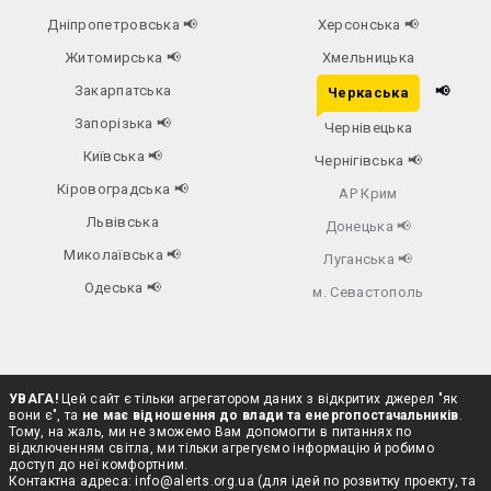
Дніпропетровська
📢
Херсонська
📢
Житомирська
📢
Хмельницька
Закарпатська
📢
Черкаська
Запорізька
📢
Чернівецька
Київська
📢
Чернігівська
📢
Кіровоградська
📢
АР Крим
Львівська
Донецька
📢
Миколаївська
📢
Луганська
📢
Одеська
📢
м. Севастополь
УВАГА!
Цей сайт є тільки агрегатором даних з відкритих джерел "як
вони є", та
не має відношення до влади та енергопостачальників
.
Тому, на жаль, ми не зможемо Вам допомогти в питаннях по
відключенням світла, ми тільки агрегуємо інформацію й робимо
доступ до неї комфортним.
Контактна адреса:
info@alerts.org.ua
(для ідей по розвитку проекту, та