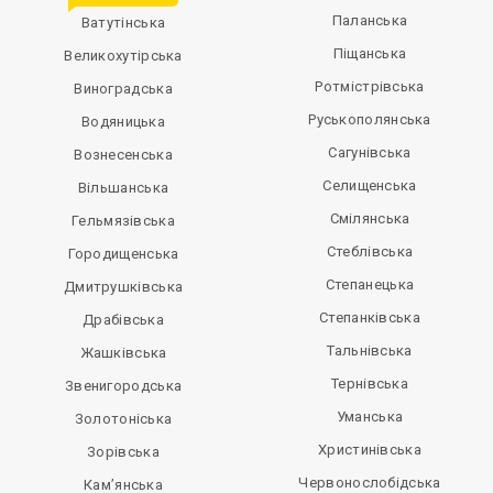
Паланська
Ватутінська
Піщанська
Великохутірська
Ротмістрівська
Виноградська
Руськополянська
Водяницька
Сагунівська
Вознесенська
Селищенська
Вільшанська
Смілянська
Гельмязівська
Стеблівська
Городищенська
Степанецька
Дмитрушківська
Степанківська
Драбівська
Тальнівська
Жашківська
Тернівська
Звенигородська
Уманська
Золотоніська
Христинівська
Зорівська
Червонослобідська
Кам’янська