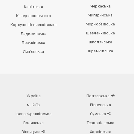
Черкаська
Канівська
Чигиринська
Катеринопільська
Чорнобаївська
Корсунь-Шевченківська
Шевченківська
Ладижинська
Шполянська
Леськівська
Шрамківська
Лип’янська
Україна
Полтавська
📢
м. Київ
Рівненська
Івано-Франківська
Сумська
📢
Волинська
Тернопільська
Вінницька
📢
Харківська