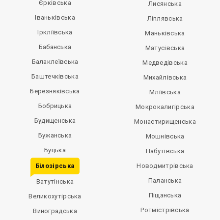
Єрківська
Лисянська
Іваньківська
Ліплявська
Іркліївська
Маньківська
Бабанська
Матусівська
Балаклеївська
Медведівська
Баштечківська
Михайлівська
Березняківська
Мліївська
Бобрицька
Мокрокалигірська
Будищенська
Монастирищенська
Бужанська
Мошнівська
Буцька
Набутівська
Білозірська
Новодмитрівська
Паланська
Ватутінська
Піщанська
Великохутірська
Ротмістрівська
Виноградська