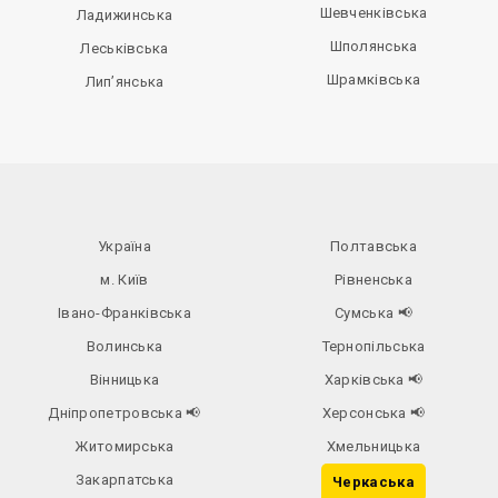
Шевченківська
Ладижинська
Шполянська
Леськівська
Шрамківська
Лип’янська
Україна
Полтавська
м. Київ
Рівненська
Івано-Франківська
Сумська
📢
Волинська
Тернопільська
Вінницька
Харківська
📢
Дніпропетровська
📢
Херсонська
📢
Житомирська
Хмельницька
Закарпатська
Черкаська