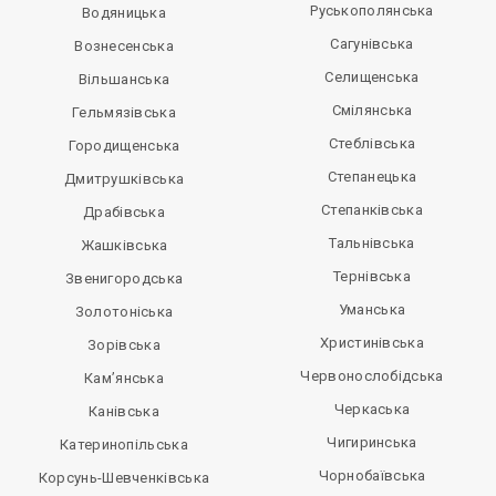
Руськополянська
Водяницька
Сагунівська
Вознесенська
Селищенська
Вільшанська
Смілянська
Гельмязівська
Стеблівська
Городищенська
Степанецька
Дмитрушківська
Степанківська
Драбівська
Тальнівська
Жашківська
Тернівська
Звенигородська
Уманська
Золотоніська
Христинівська
Зорівська
Червонослобідська
Кам’янська
Черкаська
Канівська
Чигиринська
Катеринопільська
Чорнобаївська
Корсунь-Шевченківська