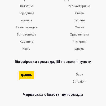
Ватутіне
Монастирище
Городище
Сміла
Жашків
Тальне
Звенигородка
Умань
Золотоноша
Христинівка
Кам'янка
Чигирин
Канів
Шпола
Білозірська
громада, 🏢 населені пункти
Баси
Ірдинь
Білозір’я
Черкаська область, 🏡 громади