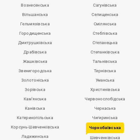
Вознесенська
Сагунівська
Вільшанська
Селищенська
Гельмязівська
Смілянська
Городищенська
Стеблівська
Дмитрушківська
Степанецька
Драбівська
Степанківська
Жашківська
Тальнівська
Звенигородська
Тернівська
Золотоніська
Уманська
Зорівська
Христинівська
Кам’янська
Червонослобідська
Канівська
Черкаська
Катеринопільська
Чигиринська
Корсунь-Шевченківська
Чорнобаївська
Ладижинська
Шевченківська