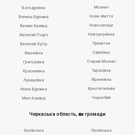
Мохнач
Богодухівка
Нове Життя
Велика Бурімка
Новоселиця
Великі Канівці
Новоукраїнка
Веселий Поділ
Привітне
Веселий Хутір
Савківка
Вишнівка
Старий Мохнач
Григорівка
Тарасівка
Красенівка
Франківка
Лукашівка
Хрестителеве
Мала Бурімка
Чорнобай
Малі Канівці
Черкаська область, 🏡 громади
Єрківська
Лисянська