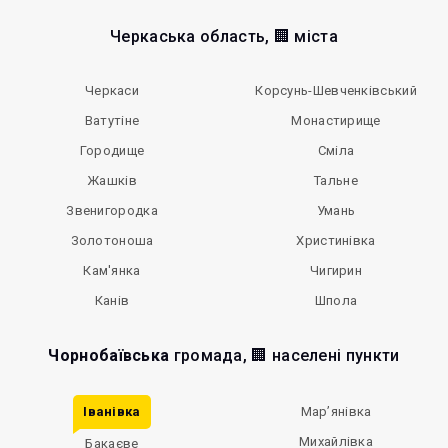
Черкаська область, 🏢 міста
Черкаси
Корсунь-Шевченківський
Ватутіне
Монастирище
Городище
Сміла
Жашків
Тальне
Звенигородка
Умань
Золотоноша
Христинівка
Кам'янка
Чигирин
Канів
Шпола
Чорнобаївська
громада, 🏢 населені пункти
Іванівка
Мар’янівка
Михайлівка
Бакаєве