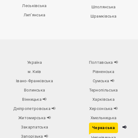
Леськівська
Шполянська
Лип’янська
Шрамківська
Україна
Полтавська
📢
м. Київ
Рівненська
Івано-Франківська
Сумська
📢
Волинська
Тернопільська
Вінницька
📢
Харківська
Дніпропетровська
📢
Херсонська
📢
Житомирська
📢
Хмельницька
Закарпатська
📢
Черкаська
Запорізька
📢
Чернівецька