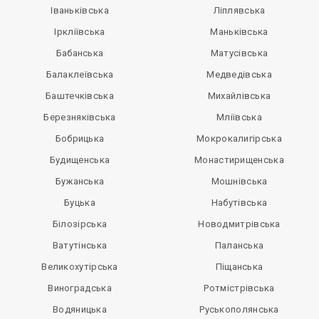
Іваньківська
Ліплявська
Іркліївська
Маньківська
Бабанська
Матусівська
Балаклеївська
Медведівська
Баштечківська
Михайлівська
Березняківська
Мліївська
Бобрицька
Мокрокалигірська
Будищенська
Монастирищенська
Бужанська
Мошнівська
Буцька
Набутівська
Білозірська
Новодмитрівська
Ватутінська
Паланська
Великохутірська
Піщанська
Виноградська
Ротмістрівська
Водяницька
Руськополянська