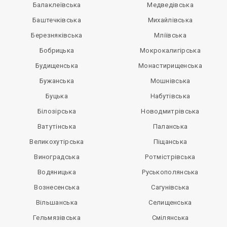
Балаклеївська
Медведівська
Баштечківська
Михайлівська
Березняківська
Мліївська
Бобрицька
Мокрокалигірська
Будищенська
Монастирищенська
Бужанська
Мошнівська
Буцька
Набутівська
Білозірська
Новодмитрівська
Ватутінська
Паланська
Великохутірська
Піщанська
Виноградська
Ротмістрівська
Водяницька
Руськополянська
Вознесенська
Сагунівська
Вільшанська
Селищенська
Гельмязівська
Смілянська