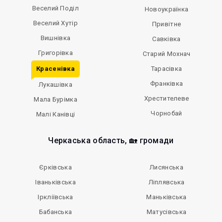
Веселий Поділ
Новоукраїнка
Веселий Хутір
Привітне
Вишнівка
Савківка
Григорівка
Старий Мохнач
Красенівка
Тарасівка
Франківка
Лукашівка
Хрестителеве
Мала Бурімка
Чорнобай
Малі Канівці
Черкаська область, 🏡 громади
Єрківська
Лисянська
Іваньківська
Ліплявська
Іркліївська
Маньківська
Бабанська
Матусівська