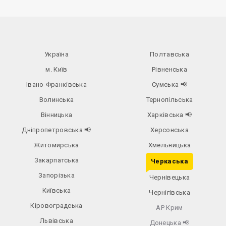
Україна
Полтавська
м. Київ
Рівненська
Івано-Франківська
Сумська
📢
Волинська
Тернопільська
Вінницька
Харківська
📢
Дніпропетровська
📢
Херсонська
Житомирська
Хмельницька
Закарпатська
Черкаська
Запорізька
Чернівецька
Київська
Чернігівська
Кіровоградська
АР Крим
Львівська
Донецька
📢