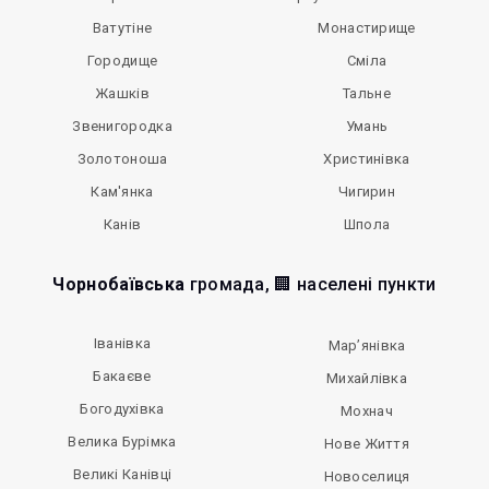
Ватутіне
Монастирище
Городище
Сміла
Жашків
Тальне
Звенигородка
Умань
Золотоноша
Христинівка
Кам'янка
Чигирин
Канів
Шпола
Чорнобаївська
громада, 🏢 населені пункти
Іванівка
Мар’янівка
Бакаєве
Михайлівка
Богодухівка
Мохнач
Велика Бурімка
Нове Життя
Великі Канівці
Новоселиця