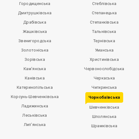
Городищенська
Стеблівська
Дмитрушківська
Степанецька
Драбівська
Степанківська
Жашківська
Тальнівська
Звенигородська
Тернівська
Золотоніська
Уманська
Зорівська
Христинівська
Кам’янська
Червонослобідська
Канівська
Черкаська
Катеринопільська
Чигиринська
Корсунь-Шевченківська
Чорнобаївська
Ладижинська
Шевченківська
Леськівська
Шполянська
Лип’янська
Шрамківська