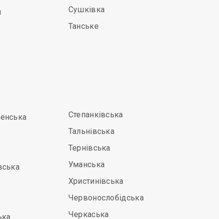
Сушківка
и
Танське
Степанківська
енська
Тальнівська
Тернівська
Уманська
вська
Христинівська
Червонослобідська
Черкаська
ька