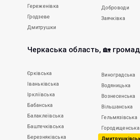
Гереженівка
Доброводи
Гродзеве
Заячківка
Дмитрушки
Черкаська область, 🏡 грома
Єрківська
Виноградська
Іваньківська
Водяницька
Іркліївська
Вознесенська
Бабанська
Вільшанська
Балаклеївська
Гельмязівська
Баштечківська
Городищенська
Березняківська
Дмитрушківсь