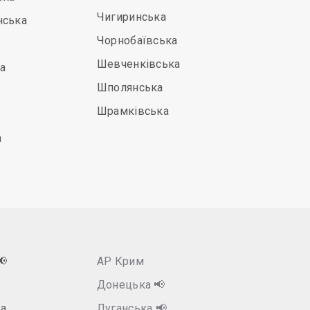
Чигиринська
нська
Чорнобаївська
Шевченківська
а
Шполянська
Шрамківська
а
📢
АР Крим
Донецька
📢
а
Луганська
📢