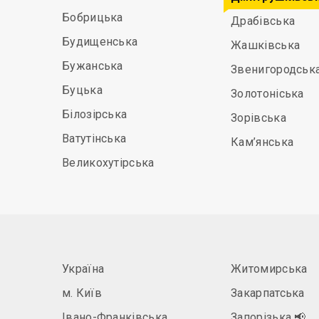
Бобрицька
Драбівська
Будищенська
Жашківська
Бужанська
Звенигородськ
Буцька
Золотоніська
Білозірська
Зорівська
Ватутінська
Кам’янська
Великохутірська
Україна
Житомирська
м. Київ
Закарпатська
Івано-Франківська
Запорізька
📢