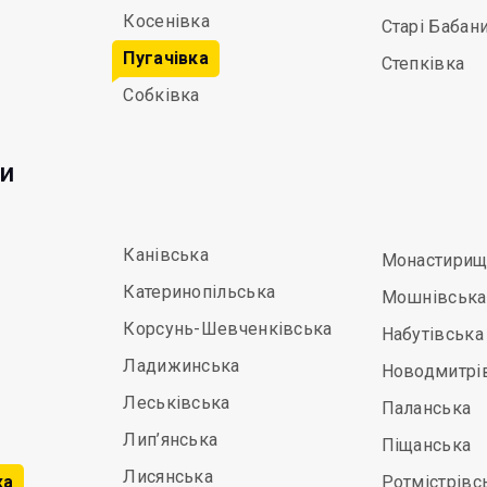
Косенівка
Старі Бабан
Пугачівка
Степківка
Собківка
ди
Канівська
Монастирищ
Катеринопільська
Мошнівська
Корсунь-Шевченківська
Набутівська
Ладижинська
Новодмитрі
Леськівська
Паланська
Лип’янська
Піщанська
Лисянська
ка
Ротмістрівс