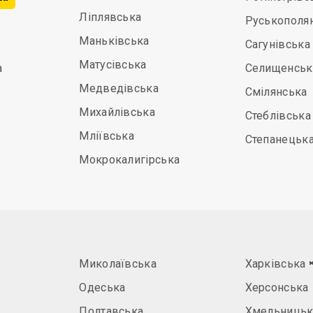
Ліплявська
Руськополя
Маньківська
Сагунівська
Матусівська
а
Селищенськ
Медведівська
Смілянська
Михайлівська
Стеблівська
Мліївська
Степанецьк
Мокрокалигірська
Миколаївська
Харківська
Одеська
Херсонська
Полтавська
Хмельницьк