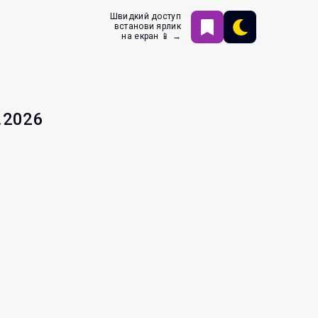
Швидкий доступ
встанови ярлик
на екран 📱 →
.2026