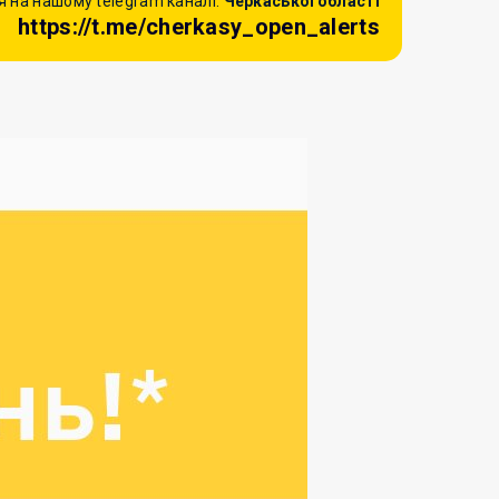
 на нашому telegram каналі:
Черкаської області
https://t.me/cherkasy_open_alerts